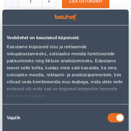
−
+
LISA OSTUKORVI
Vaata saadavust
Veebilehel on kasutatud küpsiseid.
Kasutame küpsiseid sisu ja reklaamide
• Mööbli ühenduskruvi M7 x 50 mm.
isikupärastamiseks, sotsiaalse meedia funktsioonide
• 14-päevane tagastusõigus.
pakkumiseks ning liikluse analüüsimiseks. Edastame
teavet selle kohta, kuidas meie saiti kasutate, ka oma
Eeldatav kojuvedu 3,69 € al. 2-5 tööpäeva
sotsiaalse meedia, reklaami- ja analüüsipartneritele, kes
võivad seda kombineerida muu teabega, mida olete neile
Tarne pakiautomaati al. 2,29 € al. 2-5 tööpäeva
esitanud või mida nad on kogunud teiepoolse teenuste
kasutamise käigus.
Poest kätte, alates 10.08.2026
Nõusoleku
Vajalik
valik
Sarnased tooted