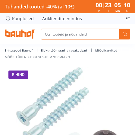
MÖÖBLI ÜHENDUSKRUVI SUKI M7X50MM ZN - Bauhof has l
00
23
05
09
Tuhanded tooted -40% (al 10€)
P
T
MIN
S
Kauplused
Äriklienditeenindus
ET
Ehituspood Bauhof
Elektritööriistad ja rauakaubad
Mööblitarvikud
MÖÖBLI ÜHENDUSKRUVI SUKI M7X50MM ZN
E-HIND