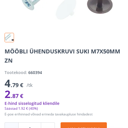
MÖÖBLI ÜHENDUSKRUVI SUKI M7X50MM
ZN
Tootekood:
660394
4
.79 €
/tk
2
.87 €
E-hind sisselogitud kliendile
Säästad
1
.
92 €
(40%)
E-poe erihinnad võivad erineda tavakaupluse hindadest