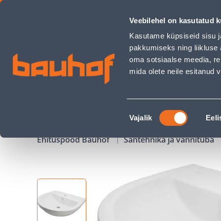
VALAMU VITRA S10 550X450X175MM - Bauhof has loaded
Veebilehel on kasutatud k
Kauplused
Äriklienditeenindus
Klienditeeni
Kasutame küpsiseid sisu j
pakkumiseks ning liikluse 
oma sotsiaalse meedia, re
mida olete neile esitanud
TOOTED
KAMPAANIAD
Nõusoleku
Vajalik
Eeli
valik
Ehituspood Bauhof
Santehnika ja vannituba