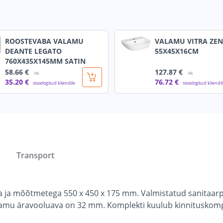
ROOSTEVABA VALAMU
VALAMU VITRA ZE
DEANTE LEGATO
55X45X16CM
760X435X145MM SATIN
58
.66 €
127
.87 €
/tk
/tk
35
.20 €
76
.72 €
sisselogitud kliendile
sisselogitud kliendi
Transport
a ja mõõtmetega 550 x 450 x 175 mm. Valmistatud sanitaarpor
alamu äravooluava on 32 mm. Komplekti kuulub kinnituskomp