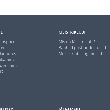
ED
MEISTRIKLUBI
ansport
Mis on Meistriklubi?
rent
Bauhofi püsisoodustused
alaenutus
Meistriklubi tingimused
õikamine
toonimine
rt
JÄLGI MEID:
PLUSED