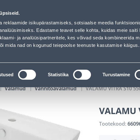
00
15
45
09
Tuhanded tooted -40% (al 10€)
P
T
MIN
S
üpsiseid.
ndus
Teenused
Karjäärileht
a reklaamide isikupärastamiseks, sotsiaalse meedia funktsiooni
analüüsimiseks. Edastame teavet selle kohta, kuidas meie saiti 
klaami- ja analüüsipartneritele, kes võivad seda kombineerida 
OTSI
Logi
 või mida nad on kogunud teiepoolse teenuste kasutamise käigus.
KATALOOGID
TÖÖRIISTALAENUTUS
J
stused
Statistika
Turustamine
Valamud
Vannitoavalamud
VALAMU VITRA S10 5
VALAMU 
Tootekood:
6609