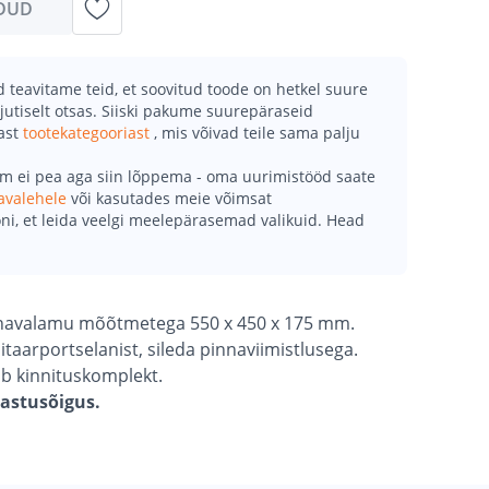
DUD
teavitame teid, et soovitud toode on hetkel suure
jutiselt otsas. Siiski pakume suurepäraseid
mast
tootekategooriast
, mis võivad teile sama palju
õm ei pea aga siin lõppema - oma uurimistööd saate
avalehele
või kasutades meie võimsat
ni, et leida veelgi meelepärasemad valikuid. Head
inavalamu mõõtmetega 550 x 450 x 175 mm.
itaarportselanist, sileda pinnaviimistlusega.
ub kinnituskomplekt.
gastusõigus.