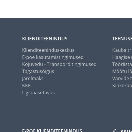
KLIENDITEENINDUS
TEENUS
Klienditeeninduskeskus
Kauba tr
E-poe kasutamistingimused
Haagise 
Kojuvedu - Transporditingimused
Tööriist
Tagastusõigus
Mõõtu l
Järelmaks
Värvide 
KKK
Kinkekaa
Ligipääsetavus
E-POE KLIENDITEENINDUS
KAU