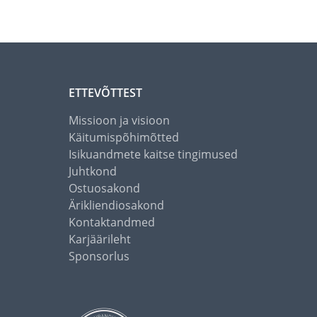
ETTEVÕTTEST
Missioon ja visioon
Käitumispõhimõtted
Isikuandmete kaitse tingimused
Juhtkond
Ostuosakond
Ärikliendiosakond
Kontaktandmed
Karjäärileht
Sponsorlus