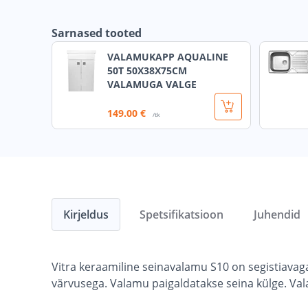
Sarnased tooted
VALAMUKAPP AQUALINE
50T 50X38X75CM
VALAMUGA VALGE
149
.00 €
/tk
Kirjeldus
Spetsifikatsioon
Juhendid
Vitra keraamiline seinavalamu S10 on segistiavag
värvusega. Valamu paigaldatakse seina külge. V