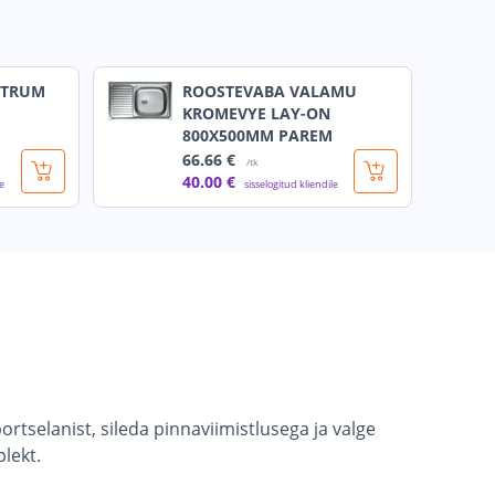
NTRUM
ROOSTEVABA VALAMU
KROMEVYE LAY-ON
800X500MM PAREM
66
.66 €
/tk
40
.00 €
le
sisselogitud kliendile
tselanist, sileda pinnaviimistlusega ja valge
lekt.