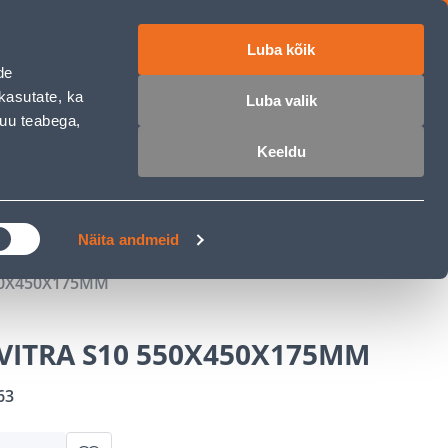
Luba kõik
ET
RU
EN
de
kasutate, ka
Luba valik
muu teabega,
 sisse
Ostunimekiri
Ostukorv
Keeldu
ÄRELMAKS
MEISTRIKLUBI
BLOGI
Näita andmeid
50X450X175MM
VITRA S10 550X450X175MM
63