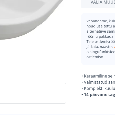
VÄLJA MÜÜ
Vabandame, kuid 
nõudluse tõttu a
alternatiive sa
rõõmu pakkuda!
Teie ostlemisrõ
jätkata, naastes
otsingufunktsioo
ostlemist!
• Keraamiline se
• Valmistatud san
• Komplekti kuul
• 14-päevane ta