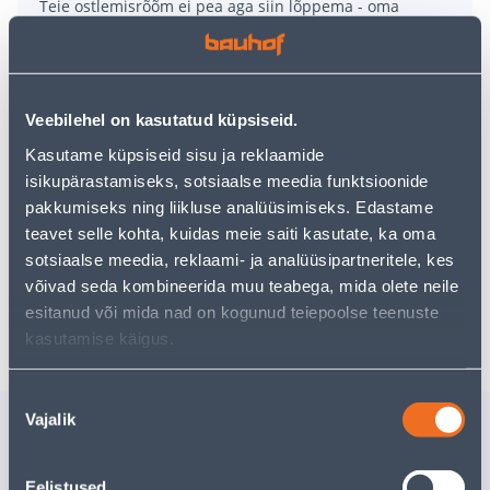
Teie ostlemisrõõm ei pea aga siin lõppema - oma
uurimistööd saate jätkata, naastes
avalehele
või
kasutades meie võimsat otsingufunktsiooni, et leida
veelgi meelepärasemad valikuid. Head ostlemist!
Veebilehel on kasutatud küpsiseid.
• Joogitopsi läbimõõt 7 cm ja kõrgus 9,9 cm.
Kasutame küpsiseid sisu ja reklaamide
• Maht 0,2 L.
isikupärastamiseks, sotsiaalse meedia funktsioonide
• Punase värvusega.
pakkumiseks ning liikluse analüüsimiseks. Edastame
• 20 tk pakis.
teavet selle kohta, kuidas meie saiti kasutate, ka oma
• 14-päevane tagastusõigus.
sotsiaalse meedia, reklaami- ja analüüsipartneritele, kes
võivad seda kombineerida muu teabega, mida olete neile
esitanud või mida nad on kogunud teiepoolse teenuste
Tarne pole võimalik
kasutamise käigus.
Nõusoleku
Vajalik
Sarnased tooted
valik
SALVRÄTIK PAW GLAM
VAHUKU
CATS 33X33CM 20TK
DESIGN 3
Eelistused