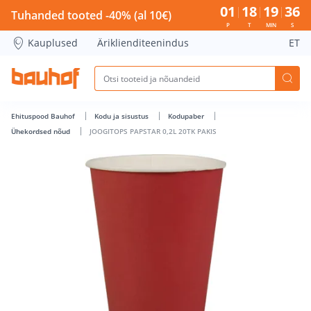
JOOGITOPS PAPSTAR 0,2L 20TK PAKIS - Bauhof has loaded
01
18
19
36
Tuhanded tooted -40% (al 10€)
P
T
MIN
S
Kauplused
Äriklienditeenindus
ET
Ehituspood Bauhof
Kodu ja sisustus
Kodupaber
Ühekordsed nõud
JOOGITOPS PAPSTAR 0,2L 20TK PAKIS