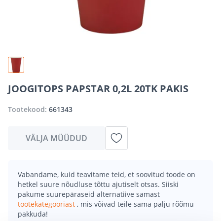
JOOGITOPS PAPSTAR 0,2L 20TK PAKIS
Tootekood:
661343
VÄLJA MÜÜDUD
Vabandame, kuid teavitame teid, et soovitud toode on
hetkel suure nõudluse tõttu ajutiselt otsas. Siiski
pakume suurepäraseid alternatiive samast
tootekategooriast
, mis võivad teile sama palju rõõmu
pakkuda!