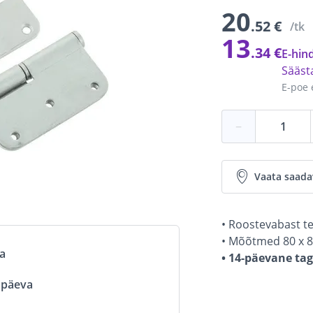
20
.52 €
/tk
13
.34 €
E-hind
Sääs
E-poe 
−
Vaata saada
• Roostevabast t
• Mõõtmed 80 x 
va
• 14-päevane ta
ööpäeva