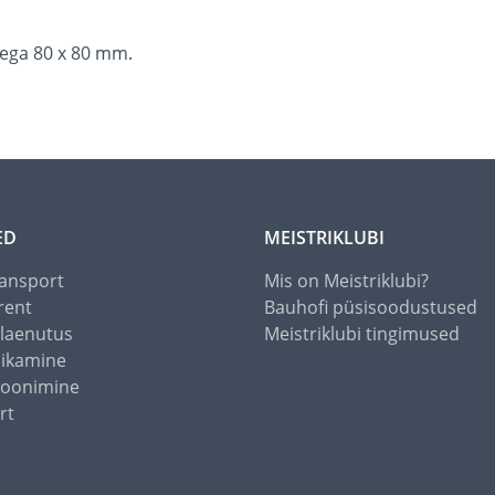
ega 80 x 80 mm.
ED
MEISTRIKLUBI
ansport
Mis on Meistriklubi?
rent
Bauhofi püsisoodustused
alaenutus
Meistriklubi tingimused
õikamine
toonimine
rt