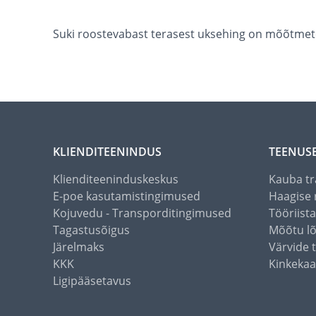
Suki roostevabast terasest uksehing on mõõtmet
KLIENDITEENINDUS
TEENUS
Klienditeeninduskeskus
Kauba tr
E-poe kasutamistingimused
Haagise 
Kojuvedu - Transporditingimused
Tööriist
Tagastusõigus
Mõõtu l
Järelmaks
Värvide 
KKK
Kinkekaa
Ligipääsetavus