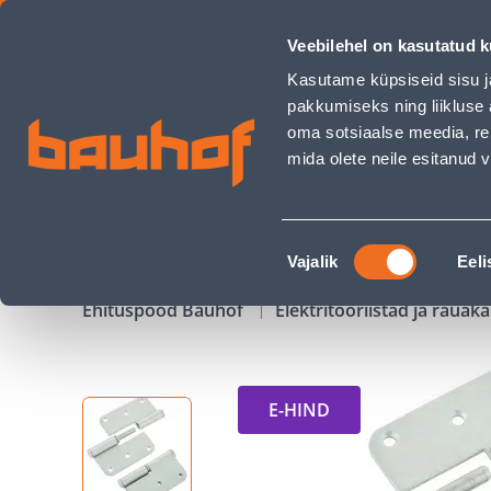
UKSEHING SUKI ROOSTEVABA 80X80MM - Bauhof has loade
Veebilehel on kasutatud k
Kauplused
Äriklienditeenindus
Klienditeeni
Kasutame küpsiseid sisu j
pakkumiseks ning liikluse 
oma sotsiaalse meedia, re
mida olete neile esitanud
TOOTED
KAMPAANIAD
Nõusoleku
Vajalik
Eeli
valik
Ehituspood Bauhof
Elektritööriistad ja raua
E-HIND