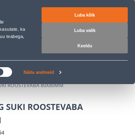
Luba kõik
ET
RU
EN
de
kasutate, ka
Luba valik
muu teabega,
 sisse
Ostunimekiri
Ostukorv
Keeldu
ÄRELMAKS
MEISTRIKLUBI
BLOGI
Näita andmeid
UKI ROOSTEVABA 80X80MM
G SUKI ROOSTEVABA
M
54