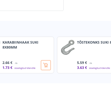
KARABIINHAAK SUKI
TÕSTEKONKS SUKI
8X80MM
2
.66 €
5
.59 €
/tk
/tk
1
.73 €
3
.63 €
sisselogitud kliendile
sisselogitud kliendile