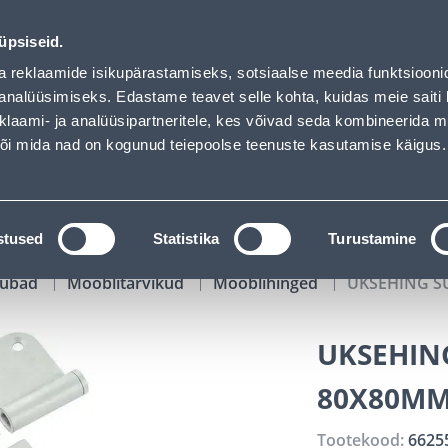
d
00
12
16
34
Kuni 20% LISAKS koodiga!
P
T
MIN
S
üpsiseid.
ndus
Teenused
Karjäärileht
a reklaamide isikupärastamiseks, sotsiaalse meedia funktsiooni
analüüsimiseks. Edastame teavet selle kohta, kuidas meie saiti 
klaami- ja analüüsipartneritele, kes võivad seda kombineerida 
OTSI
Logi
 või mida nad on kogunud teiepoolse teenuste kasutamise käigus.
KATALOOGID
TÖÖRIISTALAENUTUS
J
stused
Statistika
Turustamine
kaubad
Mööblitarvikud
Mööblihinged
UKSEHING S
UKSEHIN
80X80M
Tootekood:
6625