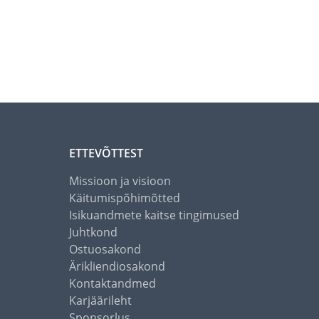
ETTEVÕTTEST
Missioon ja visioon
Käitumispõhimõtted
Isikuandmete kaitse tingimused
Juhtkond
Ostuosakond
Ärikliendiosakond
Kontaktandmed
Karjäärileht
Sponsorlus