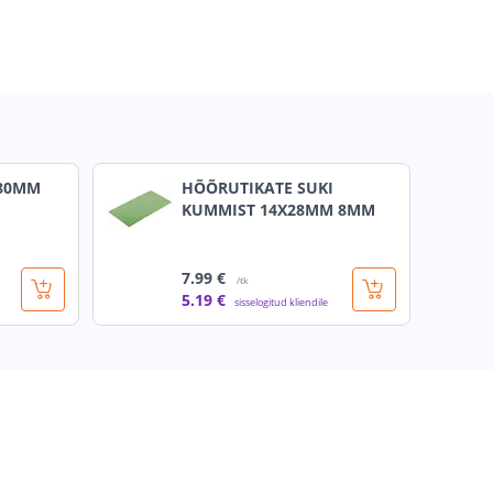
 80MM
HÕÕRUTIKATE SUKI
KUMMIST 14X28MM 8MM
7
.99 €
/tk
5
.19 €
sisselogitud kliendile