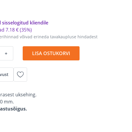
 sisselogitud kliendile
tad
7
.
18 €
(35%)
erihinnad võivad erineda tavakaupluse hindadest
+
LISA OSTUKORVI
vust
erasest uksehing.
80 mm.
gastusõigus.