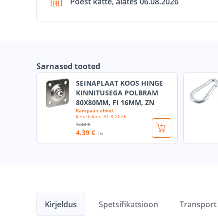
Poest kätte, alates 06.08.2026
Sarnased tooted
SEINAPLAAT KOOS HINGE
KINNITUSEGA POLBRAM
80X80MM, FI 16MM, ZN
Kampaaniahind
kehtib kuni
31.8.2026
7
.32 €
4
.39 €
/ tk
Kirjeldus
Spetsifikatsioon
Transport