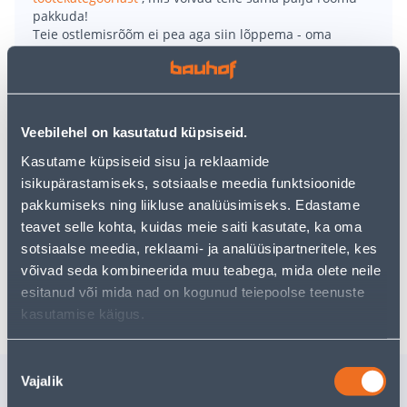
pakkuda!
Teie ostlemisrõõm ei pea aga siin lõppema - oma
uurimistööd saate jätkata, naastes
avalehele
või
kasutades meie võimsat otsingufunktsiooni, et leida
veelgi meelepärasemad valikuid. Head ostlemist!
Veebilehel on kasutatud küpsiseid.
• Rehvipinna laius on 205 mm, rehvi külje kõrgus on
Kasutame küpsiseid sisu ja reklaamide
55% laiusest.
isikupärastamiseks, sotsiaalse meedia funktsioonide
• Rehvi sise-diameeter 16 tolli.
pakkumiseks ning liikluse analüüsimiseks. Edastame
• Koormusindeks: 94 = 670 kg
teavet selle kohta, kuidas meie saiti kasutate, ka oma
• 14-päevane tagastusõigus.
sotsiaalse meedia, reklaami- ja analüüsipartneritele, kes
võivad seda kombineerida muu teabega, mida olete neile
Tarne pole võimalik
esitanud või mida nad on kogunud teiepoolse teenuste
kasutamise käigus.
Nõusoleku
Sarnased tooted
Vajalik
valik