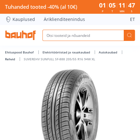
SUVEREHV SUNFULL SF-888 205/55 R16 94W XL - Bauhof has
01
05
11
47
Tuhanded tooted -40% (al 10€)
P
T
MIN
S
Kauplused
Äriklienditeenindus
ET
Ehituspood Bauhof
Elektritööriistad ja rauakaubad
Autokaubad
Rehvid
SUVEREHV SUNFULL SF-888 205/55 R16 94W XL