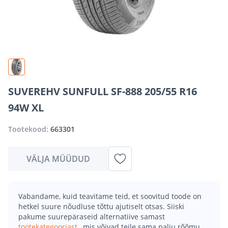
SUVEREHV SUNFULL SF-888 205/55 R16
94W XL
Tootekood:
663301
VÄLJA MÜÜDUD
Vabandame, kuid teavitame teid, et soovitud toode on
hetkel suure nõudluse tõttu ajutiselt otsas. Siiski
pakume suurepäraseid alternatiive samast
tootekategooriast
, mis võivad teile sama palju rõõmu