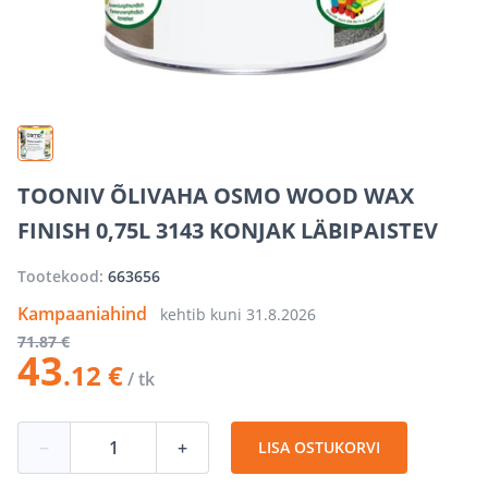
TOONIV ÕLIVAHA OSMO WOOD WAX
FINISH 0,75L 3143 KONJAK LÄBIPAISTEV
Tootekood:
663656
Kampaaniahind
kehtib kuni
31.8.2026
71
.87 €
43
.12 €
/ tk
−
+
LISA OSTUKORVI