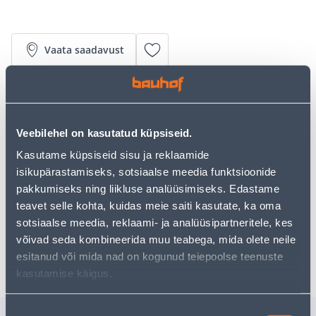
Vaata saadavust
• Läbipaistev tooniv õlivaha on läbikumav
viimistlusvahend puidule sisetingimustes.
• Ühe kihiga on võimalik anda puidule kaunis satiinmatt
Veebilehel on kasutatud küpsiseid.
pind ja läbikumav toon. Toon: konjak 3143.
Kasutame küpsiseid sisu ja reklaamide
• Pind jääb tugev ja vastupidav, vett- ja mustust hülgav.
isikupärastamiseks, sotsiaalse meedia funktsioonide
• 14-päevane tagastusõigus.
pakkumiseks ning liikluse analüüsimiseks. Edastame
teavet selle kohta, kuidas meie saiti kasutate, ka oma
Eeldatav kojuvedu 3,69 € al. 2-5 tööpäeva
sotsiaalse meedia, reklaami- ja analüüsipartneritele, kes
võivad seda kombineerida muu teabega, mida olete neile
Poest kätte, alates 06.08.2026
esitanud või mida nad on kogunud teiepoolse teenuste
kasutamise käigus.
Nõusoleku