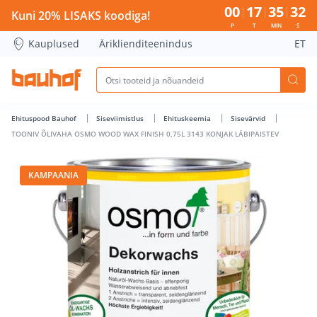
TOONIV ÕLIVAHA OSMO WOOD WAX FINISH 0,75L 3143 KONJA
00
17
35
32
Kuni 20% LISAKS koodiga!
P
T
MIN
S
Kauplused
Äriklienditeenindus
ET
Ehituspood Bauhof
Siseviimistlus
Ehituskeemia
Sisevärvid
TOONIV ÕLIVAHA OSMO WOOD WAX FINISH 0,75L 3143 KONJAK LÄBIPAISTEV
KAMPAANIA