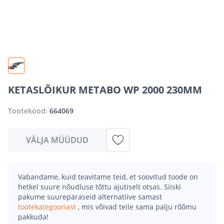
KETASLÕIKUR METABO WP 2000 230MM
Tootekood:
664069
VÄLJA MÜÜDUD
Vabandame, kuid teavitame teid, et soovitud toode on
hetkel suure nõudluse tõttu ajutiselt otsas. Siiski
pakume suurepäraseid alternatiive samast
tootekategooriast
, mis võivad teile sama palju rõõmu
pakkuda!