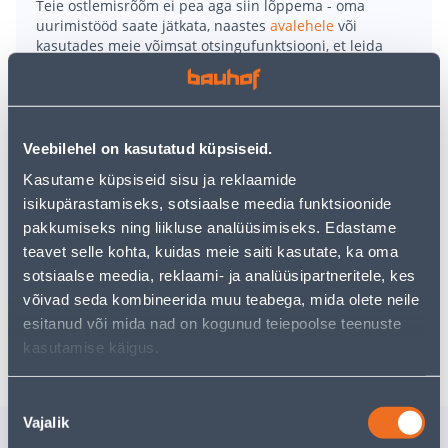
Teie ostlemisrõõm ei pea aga siin lõppema - oma
uurimistööd saate jätkata, naastes
avalehele
või
kasutades meie võimsat otsingufunktsiooni, et leida
veelgi meelepärasemad valikuid. Head ostlemist!
• Ketaslõikur võimsusega 2000 W.
Veebilehel on kasutatud küpsiseid.
• Lõikeketta läbimõõt 230 mm.
• Metabo turvalüliti: tõkis seadme soovimatu
Kasutame küpsiseid sisu ja reklaamide
käivitamise vastu, dead-man funktsioon: kohene
isikupärastamiseks, sotsiaalse meedia funktsioonide
väljalülitus päästiku vabastamisel ja automaatselt
pakkumiseks ning liikluse analüüsimiseks. Edastame
peatuvad süsiharjad.
teavet selle kohta, kuidas meie saiti kasutate, ka oma
• 14-päevane tagastusõigus.
sotsiaalse meedia, reklaami- ja analüüsipartneritele, kes
võivad seda kombineerida muu teabega, mida olete neile
esitanud või mida nad on kogunud teiepoolse teenuste
Tarne pole võimalik
kasutamise käigus.
Nõusoleku
Vajalik
valik
Sarnased tooted