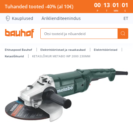
KETASLÕIKUR METABO WP 2000 230MM - Bauhof has loade
00
13
01
00
Tuhanded tooted -40% (al 10€)
P
T
MIN
S
Kauplused
Äriklienditeenindus
ET
Ehituspood Bauhof
Elektritööriistad ja rauakaubad
Elektritööriistad
Ketaslõikurid
KETASLÕIKUR METABO WP 2000 230MM