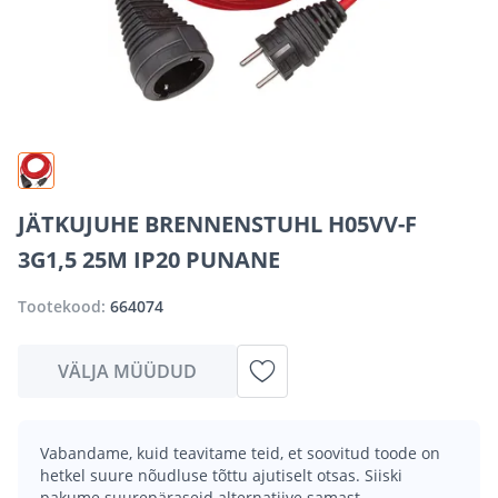
JÄTKUJUHE BRENNENSTUHL H05VV-F
3G1,5 25M IP20 PUNANE
Tootekood:
664074
VÄLJA MÜÜDUD
Vabandame, kuid teavitame teid, et soovitud toode on
hetkel suure nõudluse tõttu ajutiselt otsas. Siiski
pakume suurepäraseid alternatiive samast