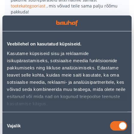
tootekategooriast
, mis võivad teile sama palju rõõmu
pakkuda!
Teie ostlemisrõõm ei pea aga siin lõppema - oma
uurimistööd saate jätkata, naastes
avalehele
või
kasutades meie võimsat otsingufunktsiooni, et leida
veelgi meelepärasemad valikuid. Head ostlemist!
Veebilehel on kasutatud küpsiseid.
Kasutame küpsiseid sisu ja reklaamide
• Jätkujuhe, millel on maanduse ja lapsekaitsmega
isikupärastamiseks, sotsiaalse meedia funktsioonide
pistikupesa.
pakkumiseks ning liikluse analüüsimiseks. Edastame
• Pikkus 25 meetrit, 3G1,5 mm².
teavet selle kohta, kuidas meie saiti kasutate, ka oma
• Kaitseklass IP20.
sotsiaalse meedia, reklaami- ja analüüsipartneritele, kes
• 14-päevane tagastusõigus.
võivad seda kombineerida muu teabega, mida olete neile
esitanud või mida nad on kogunud teiepoolse teenuste
Tarne pole võimalik
kasutamise käigus.
Nõusoleku
Vajalik
valik
Sarnased tooted