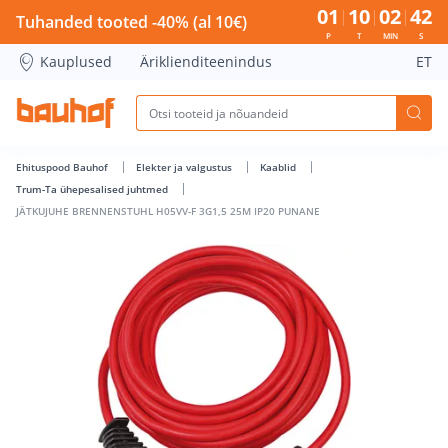
JÄTKUJUHE BRENNENSTUHL H05VV-F 3G1,5 25M IP20 PUNANE
01
10
02
42
Tuhanded tooted -40% (al 10€)
P
T
MIN
S
Kauplused
Äriklienditeenindus
ET
Ehituspood Bauhof
Elekter ja valgustus
Kaablid
Trum-Ta ühepesalised juhtmed
JÄTKUJUHE BRENNENSTUHL H05VV-F 3G1,5 25M IP20 PUNANE