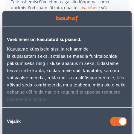
Teie ostlemisrõõm ei pea aga siin lõppema - oma
uurimistööd saate jätkata, naastes
avalehele
või
kasutades meie võimsat otsingufunktsiooni, et leida
veelgi meelepärasemad valikuid. Head ostlemist!
• Klassikaline puuvillane pusa pehmest puuvillast,
Veebilehel on kasutatud küpsiseid.
suurus L.
Kasutame küpsiseid sisu ja reklaamide
• Flatlock-lameõmblus ja kontrastne värvus, käevarrel
isikupärastamiseks, sotsiaalse meedia funktsioonide
hooajale vastav graafika.
pakkumiseks ning liikluse analüüsimiseks. Edastame
• Disainitud nii, et saaks hõlpsasti lisada ettevõtte logo.
teavet selle kohta, kuidas meie saiti kasutate, ka oma
• 14-päevane tagastusõigus.
sotsiaalse meedia, reklaami- ja analüüsipartneritele, kes
võivad seda kombineerida muu teabega, mida olete neile
esitanud või mida nad on kogunud teiepoolse teenuste
Tarne pole võimalik
kasutamise käigus.
Nõusoleku
Vajalik
Sarnased tooted
valik
POLOSÄRK HELLY
TÖÖPÜKS