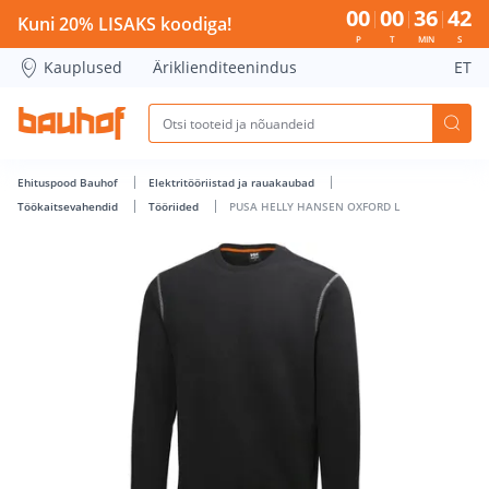
PUSA HELLY HANSEN OXFORD L - Bauhof has loaded
00
00
36
42
Kuni 20% LISAKS koodiga!
P
T
MIN
S
Kauplused
Äriklienditeenindus
ET
Ehituspood Bauhof
Elektritööriistad ja rauakaubad
Töökaitsevahendid
Tööriided
PUSA HELLY HANSEN OXFORD L