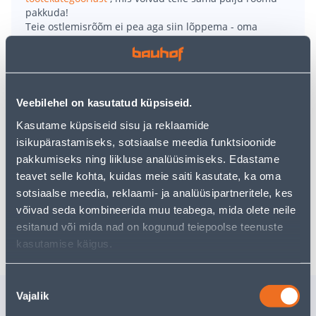
pakkuda!
Teie ostlemisrõõm ei pea aga siin lõppema - oma
uurimistööd saate jätkata, naastes
avalehele
või
kasutades meie võimsat otsingufunktsiooni, et leida
veelgi meelepärasemad valikuid. Head ostlemist!
Veebilehel on kasutatud küpsiseid.
• Plafoonil on integreeritud 16 W LED-valgusallikas.
Kasutame küpsiseid sisu ja reklaamide
• Valgusvoog 1200 lm, valguse temperatuur 4000 K.
isikupärastamiseks, sotsiaalse meedia funktsioonide
• Korpus on akrüülist ja metallist.
pakkumiseks ning liikluse analüüsimiseks. Edastame
• Mõõtmed 33 x 33 x 6 cm.
teavet selle kohta, kuidas meie saiti kasutate, ka oma
• 14-päevane tagastusõigus.
sotsiaalse meedia, reklaami- ja analüüsipartneritele, kes
võivad seda kombineerida muu teabega, mida olete neile
Tarne pole võimalik
esitanud või mida nad on kogunud teiepoolse teenuste
kasutamise käigus.
Nõusoleku
Sarnased tooted
Vajalik
valik