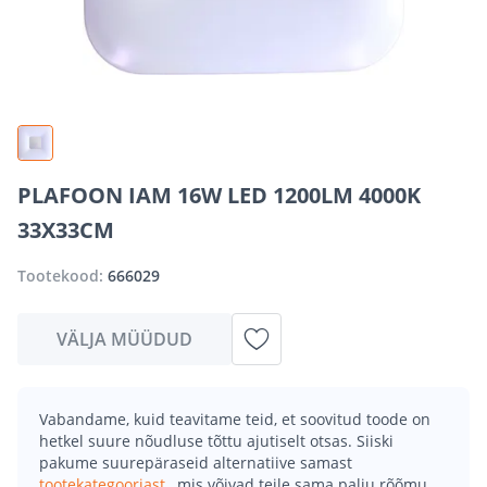
PLAFOON IAM 16W LED 1200LM 4000K
33X33CM
Tootekood:
666029
VÄLJA MÜÜDUD
Vabandame, kuid teavitame teid, et soovitud toode on
hetkel suure nõudluse tõttu ajutiselt otsas. Siiski
pakume suurepäraseid alternatiive samast
tootekategooriast
, mis võivad teile sama palju rõõmu