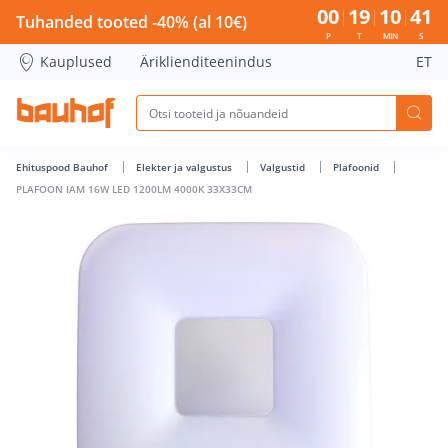
PLAFOON IAM 16W LED 1200LM 4000K 33X33CM - Bauhof ha
00
19
10
40
Tuhanded tooted -40% (al 10€)
P
T
MIN
S
Kauplused
Äriklienditeenindus
ET
Ehituspood Bauhof
Elekter ja valgustus
Valgustid
Plafoonid
PLAFOON IAM 16W LED 1200LM 4000K 33X33CM