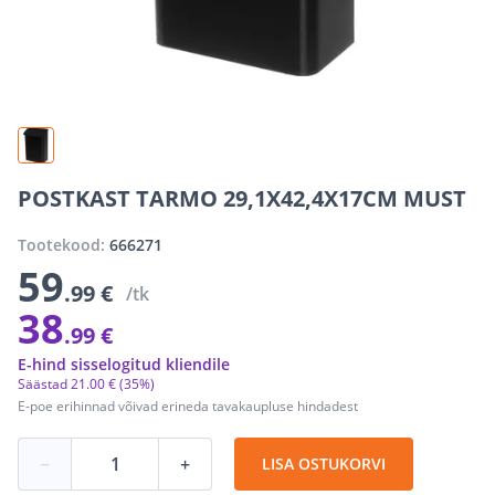
POSTKAST TARMO 29,1X42,4X17CM MUST
Tootekood:
666271
59
.99 €
/tk
38
.99 €
E-hind sisselogitud kliendile
Säästad
21
.
00 €
(35%)
E-poe erihinnad võivad erineda tavakaupluse hindadest
−
+
LISA OSTUKORVI