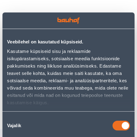
Vaata saadavust
• Terasest postkast silinderlukuga.
Veebilehel on kasutatud küpsiseid.
• Mõõtmed 29,1 x 42,4 x 17 cm.
Kasutame küpsiseid sisu ja reklaamide
• Must pulbervärvitud pind.
isikupärastamiseks, sotsiaalse meedia funktsioonide
• 14-päevane tagastusõigus.
pakkumiseks ning liikluse analüüsimiseks. Edastame
teavet selle kohta, kuidas meie saiti kasutate, ka oma
sotsiaalse meedia, reklaami- ja analüüsipartneritele, kes
Eeldatav kojuvedu 4,99 € al. 2-5 tööpäeva
võivad seda kombineerida muu teabega, mida olete neile
Tarne pakiautomaati al. 2,29 € al. 2-5 tööpäeva
esitanud või mida nad on kogunud teiepoolse teenuste
kasutamise käigus.
Poest kätte, alates 06.08.2026
Nõusoleku
Vajalik
valik