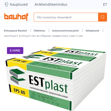
VAHTPLAST ESTPLAST EPS 80 PÕRAND 100MM 6TK/0,72M³/7,
Kauplused
Äriklienditeenindus
ET
Ehituspood Bauhof
Üldehitus
Isolatsioonimaterjalid
Vahtplastid
VAHTPLAST ESTPLAST EPS 80 PÕRAND 100MM 6TK/0,72M³/7,2M²
E-HIND