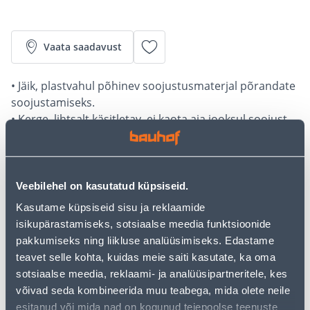
Vaata saadavust
• Jäik, plastvahul põhinev soojustusmaterjal põrandate
soojustamiseks.
• Kerge, lihtsalt käsitletav, ei kaota aja jooksul soojust
isoleerivaid omadusi.
• Plaadi paksus on 100 mm. Pakis on 6 plaati ehk 7,2
m².
• Tuleohutuse klass E.
Veebilehel on kasutatud küpsiseid.
• 14-päevane tagastusõigus.
Kasutame küpsiseid sisu ja reklaamide
isikupärastamiseks, sotsiaalse meedia funktsioonide
pakkumiseks ning liikluse analüüsimiseks. Edastame
Järelmaksu kalkulaator
teavet selle kohta, kuidas meie saiti kasutate, ka oma
Sissemakse
Maksed
sotsiaalse meedia, reklaami- ja analüüsipartneritele, kes
võivad seda kombineerida muu teabega, mida olete neile
esitanud või mida nad on kogunud teiepoolse teenuste