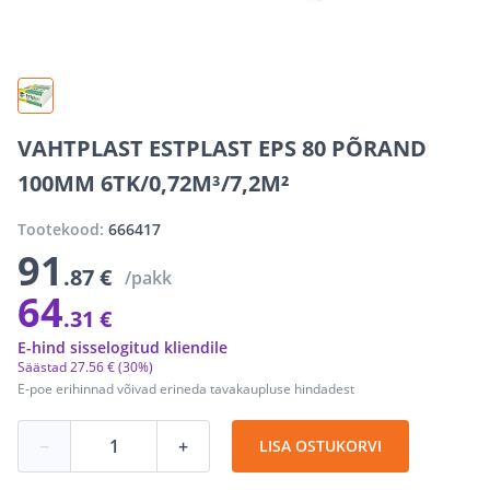
VAHTPLAST ESTPLAST EPS 80 PÕRAND
100MM 6TK/0,72M³/7,2M²
Tootekood:
666417
91
.87 €
/pakk
64
.31 €
E-hind sisselogitud kliendile
Säästad
27
.
56 €
(30%)
E-poe erihinnad võivad erineda tavakaupluse hindadest
−
+
LISA OSTUKORVI