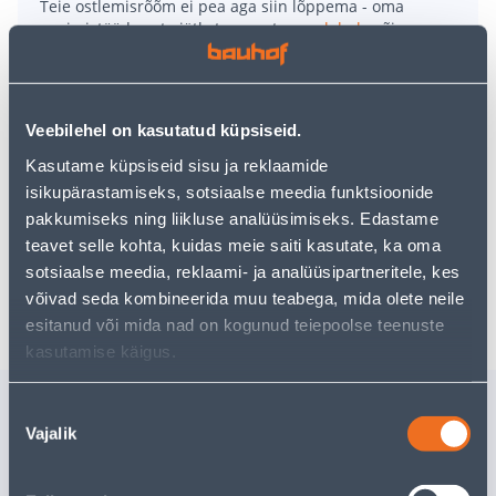
Teie ostlemisrõõm ei pea aga siin lõppema - oma
uurimistööd saate jätkata, naastes
avalehele
või
kasutades meie võimsat otsingufunktsiooni, et leida
veelgi meelepärasemad valikuid. Head ostlemist!
Veebilehel on kasutatud küpsiseid.
• Välitingimustele vastav postkast.
Kasutame küpsiseid sisu ja reklaamide
• Helehalli värvi.
isikupärastamiseks, sotsiaalse meedia funktsioonide
• Mõõtmed 15 x 30 x 41 cm.
pakkumiseks ning liikluse analüüsimiseks. Edastame
• 14-päevane tagastusõigus.
teavet selle kohta, kuidas meie saiti kasutate, ka oma
sotsiaalse meedia, reklaami- ja analüüsipartneritele, kes
Tarne pole võimalik
võivad seda kombineerida muu teabega, mida olete neile
esitanud või mida nad on kogunud teiepoolse teenuste
kasutamise käigus.
Sarnased tooted
Nõusoleku
Vajalik
valik
POSTKAST FISKOSTAR
POSTKAS
37X10,5X37CM HALL
27X40X1