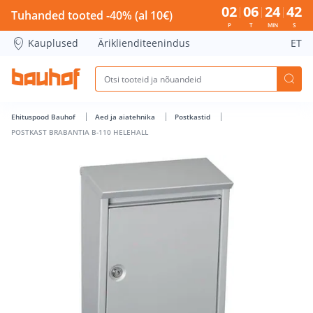
POSTKAST BRABANTIA B-110 HELEHALL - Bauhof has loaded
02
06
24
42
Tuhanded tooted -40% (al 10€)
P
T
MIN
S
Kauplused
Äriklienditeenindus
ET
Ehituspood Bauhof
Aed ja aiatehnika
Postkastid
POSTKAST BRABANTIA B-110 HELEHALL