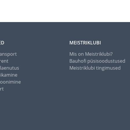
ED
MEISTRIKLUBI
ansport
Mis on Meistriklubi?
rent
Bauhofi püsisoodustused
alaenutus
Meistriklubi tingimused
õikamine
toonimine
rt