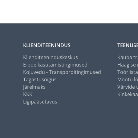
KLIENDITEENINDUS
TEENUS
Klienditeeninduskeskus
Kauba tr
E-poe kasutamistingimused
Haagise 
Kojuvedu - Transporditingimused
Tööriist
Tagastusõigus
Mõõtu l
Järelmaks
Värvide 
KKK
Kinkekaa
Ligipääsetavus