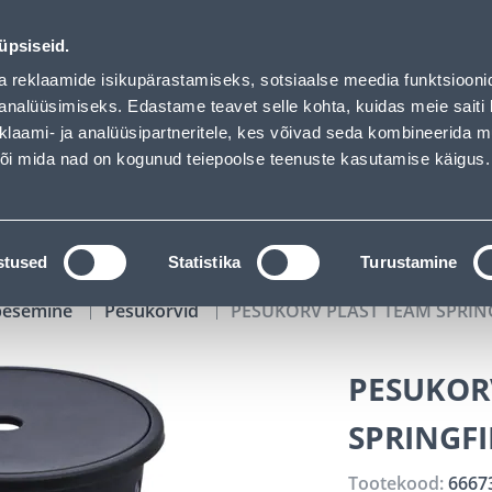
uhof has loaded
00
14
13
08
Kuni 20% LISAKS koodiga!
P
T
MIN
S
üpsiseid.
ndus
Teenused
Karjäärileht
a reklaamide isikupärastamiseks, sotsiaalse meedia funktsiooni
analüüsimiseks. Edastame teavet selle kohta, kuidas meie saiti 
klaami- ja analüüsipartneritele, kes võivad seda kombineerida 
OTSI
Logi
 või mida nad on kogunud teiepoolse teenuste kasutamise käigus.
KATALOOGID
TÖÖRIISTALAENUTUS
J
stused
Statistika
Turustamine
pesemine
Pesukorvid
PESUKORV PLAST TEAM SPRIN
PESUKOR
SPRINGF
Tootekood:
6667