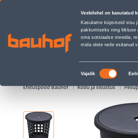
PESUKORV PLAST TEAM SPRINGFIELD ROUND 25L MUST - Ba
Veebilehel on kasutatud k
Kauplused
Äriklienditeenindus
Klienditeeni
Kasutame küpsiseid sisu j
pakkumiseks ning liikluse 
oma sotsiaalse meedia, re
mida olete neile esitanud
TOOTED
KAMPAANIAD
Nõusoleku
Vajalik
Eeli
valik
Ehituspood Bauhof
Kodu ja sisustus
Pesu