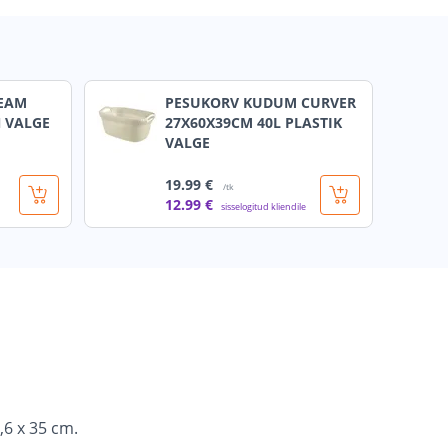
TEAM
PESUKORV KUDUM CURVER
N VALGE
27X60X39CM 40L PLASTIK
VALGE
19
.99 €
/tk
12
.99 €
sisselogitud kliendile
,6 x 35 cm.