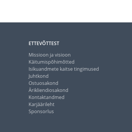
ETTEVÕTTEST
Missioon ja visioon
Käitumispõhimõtted
Isikuandmete kaitse tingimused
Juhtkond
Ostuosakond
Ärikliendiosakond
Kontaktandmed
Karjäärileht
Sponsorlus