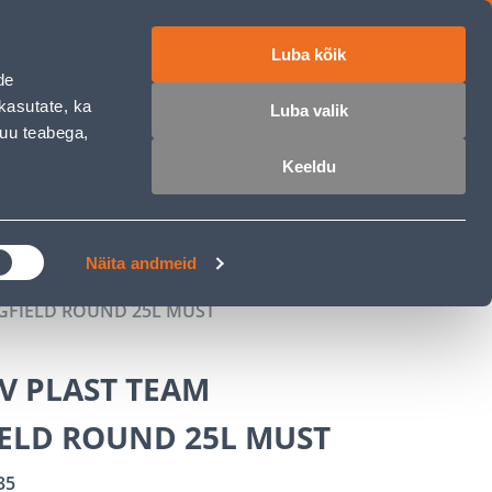
Luba kõik
ET
RU
EN
de
kasutate, ka
Luba valik
muu teabega,
 sisse
Ostunimekiri
Ostukorv
Keeldu
ÄRELMAKS
MEISTRIKLUBI
BLOGI
Näita andmeid
GFIELD ROUND 25L MUST
V PLAST TEAM
IELD ROUND 25L MUST
35