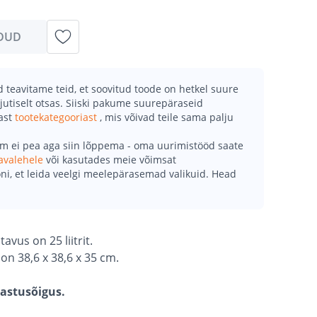
DUD
teavitame teid, et soovitud toode on hetkel suure
jutiselt otsas. Siiski pakume suurepäraseid
mast
tootekategooriast
, mis võivad teile sama palju
õm ei pea aga siin lõppema - oma uurimistööd saate
avalehele
või kasutades meie võimsat
ni, et leida veelgi meelepärasemad valikuid. Head
vus on 25 liitrit.
n 38,6 x 38,6 x 35 cm.
gastusõigus.