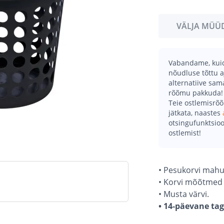
VÄLJA MÜÜ
Vabandame, kuid 
nõudluse tõttu a
alternatiive sa
rõõmu pakkuda!
Teie ostlemisrõ
jätkata, naastes
otsingufunktsioo
ostlemist!
• Pesukorvi mahuta
• Korvi mõõtmed o
• Musta värvi.
• 14-päevane ta