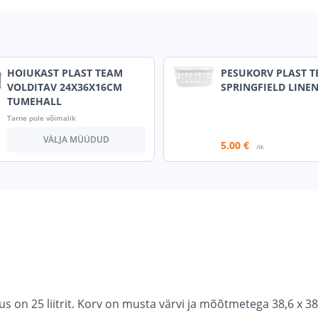
HOIUKAST PLAST TEAM
PESUKORV PLAST 
VOLDITAV 24X36X16CM
SPRINGFIELD LINE
TUMEHALL
Tarne pole võimalik
VÄLJA MÜÜDUD
5
.00 €
/tk
 on 25 liitrit. Korv on musta värvi ja mõõtmetega 38,6 x 38