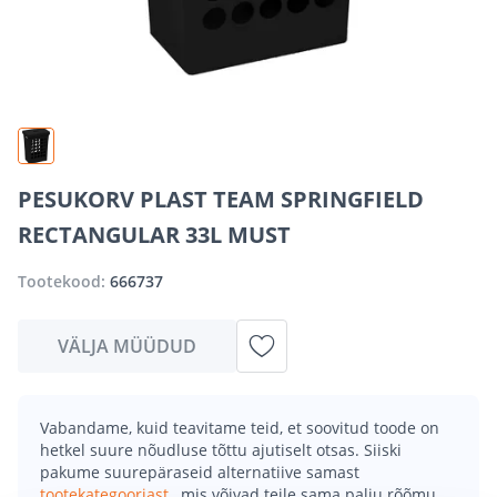
PESUKORV PLAST TEAM SPRINGFIELD
RECTANGULAR 33L MUST
Tootekood:
666737
VÄLJA MÜÜDUD
Vabandame, kuid teavitame teid, et soovitud toode on
hetkel suure nõudluse tõttu ajutiselt otsas. Siiski
pakume suurepäraseid alternatiive samast
tootekategooriast
, mis võivad teile sama palju rõõmu