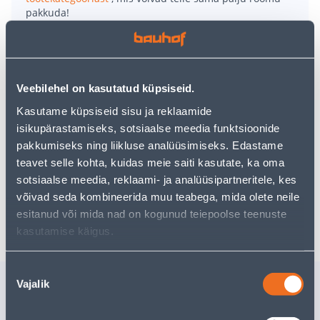
pakkuda!
Teie ostlemisrõõm ei pea aga siin lõppema - oma
uurimistööd saate jätkata, naastes
avalehele
või
kasutades meie võimsat otsingufunktsiooni, et leida
veelgi meelepärasemad valikuid. Head ostlemist!
Veebilehel on kasutatud küpsiseid.
Kasutame küpsiseid sisu ja reklaamide
• Pesukorvi mahutavus on 33 liitrit.
isikupärastamiseks, sotsiaalse meedia funktsioonide
• Korvi mõõtmed on 26 x 39 x 49,8 cm.
pakkumiseks ning liikluse analüüsimiseks. Edastame
• Musta värvi.
teavet selle kohta, kuidas meie saiti kasutate, ka oma
• 14-päevane tagastusõigus.
sotsiaalse meedia, reklaami- ja analüüsipartneritele, kes
võivad seda kombineerida muu teabega, mida olete neile
Tarne pole võimalik
esitanud või mida nad on kogunud teiepoolse teenuste
kasutamise käigus.
Nõusoleku
Sarnased tooted
Vajalik
valik
PESUKORV PLAST TEAM
PESUKOR