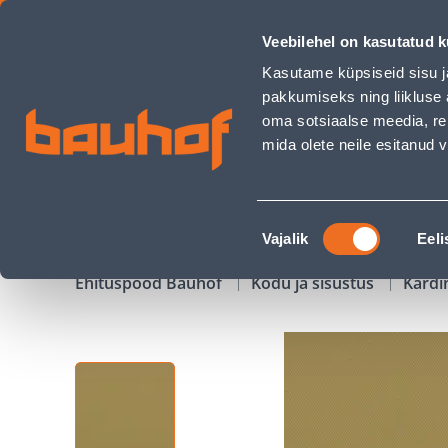
POOLPIMENDAV RULOO CREYA 140X180CM ROHELINE - Bauh
Veebilehel on kasutatud k
Kauplused
Äriklienditeenindus
Klienditeeni
Kasutame küpsiseid sisu j
pakkumiseks ning liikluse 
oma sotsiaalse meedia, re
mida olete neile esitanud
TOOTED
KAMPAANIAD
Nõusoleku
Vajalik
Eeli
valik
Ehituspood Bauhof
Kodu ja sisustus
Kardi