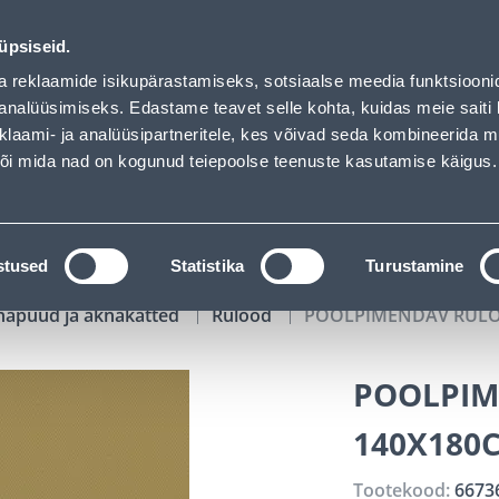
of has loaded
02
01
36
09
Tuhanded tooted -40% (al 10€)
P
T
MIN
S
üpsiseid.
ndus
Teenused
Karjäärileht
a reklaamide isikupärastamiseks, sotsiaalse meedia funktsiooni
analüüsimiseks. Edastame teavet selle kohta, kuidas meie saiti 
klaami- ja analüüsipartneritele, kes võivad seda kombineerida 
OTSI
Logi
 või mida nad on kogunud teiepoolse teenuste kasutamise käigus.
KATALOOGID
TÖÖRIISTALAENUTUS
J
stused
Statistika
Turustamine
napuud ja aknakatted
Rulood
POOLPIMENDAV RULO
POOLPIM
140X180
Tootekood:
6673