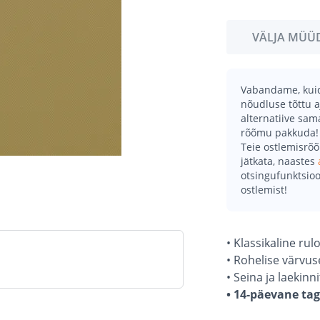
VÄLJA MÜÜ
Vabandame, kuid 
nõudluse tõttu a
alternatiive sa
rõõmu pakkuda!
Teie ostlemisrõ
jätkata, naastes
otsingufunktsioo
ostlemist!
• Klassikaline ru
• Rohelise värvu
• Seina ja laekin
• 14-päevane ta