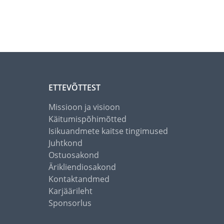
ETTEVÕTTEST
Missioon ja visioon
Käitumispõhimõtted
Isikuandmete kaitse tingimused
Juhtkond
Ostuosakond
Ärikliendiosakond
Kontaktandmed
Karjäärileht
Sponsorlus