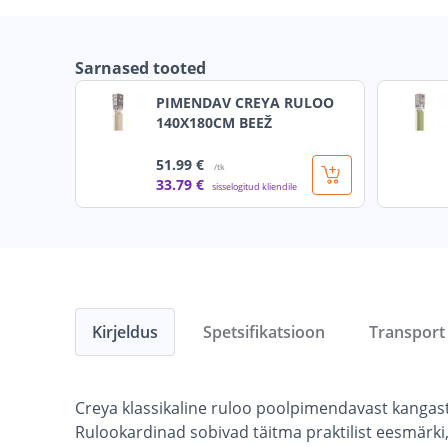
Sarnased tooted
PIMENDAV CREYA RULOO
140X180CM BEEŽ
51
.99 €
/tk
33
.79 €
sisselogitud kliendile
Kirjeldus
Spetsifikatsioon
Transport
Creya klassikaline ruloo poolpimendavast kangast
Rulookardinad sobivad täitma praktilist eesmärki,