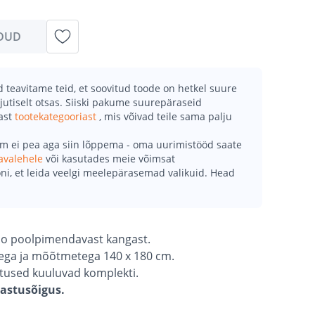
DUD
teavitame teid, et soovitud toode on hetkel suure
jutiselt otsas. Siiski pakume suurepäraseid
mast
tootekategooriast
, mis võivad teile sama palju
õm ei pea aga siin lõppema - oma uurimistööd saate
avalehele
või kasutades meie võimsat
ni, et leida veelgi meelepärasemad valikuid. Head
loo poolpimendavast kangast.
sega ja mõõtmetega 140 x 180 cm.
nitused kuuluvad komplekti.
gastusõigus.