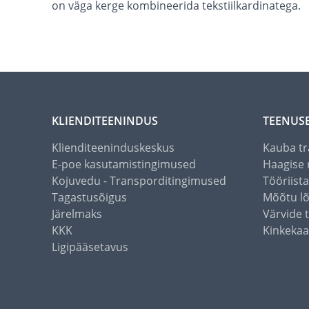
on väga kerge kombineerida tekstiilkardinatega.
KLIENDITEENINDUS
TEENUS
Klienditeeninduskeskus
Kauba tr
E-poe kasutamistingimused
Haagise 
Kojuvedu - Transporditingimused
Tööriist
Tagastusõigus
Mõõtu l
Järelmaks
Värvide 
KKK
Kinkekaa
Ligipääsetavus