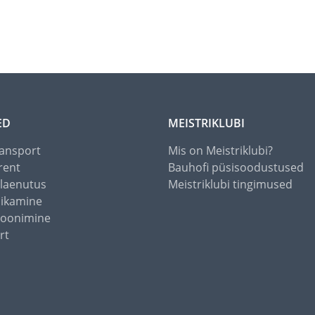
ED
MEISTRIKLUBI
ansport
Mis on Meistriklubi?
rent
Bauhofi püsisoodustused
alaenutus
Meistriklubi tingimused
õikamine
toonimine
rt