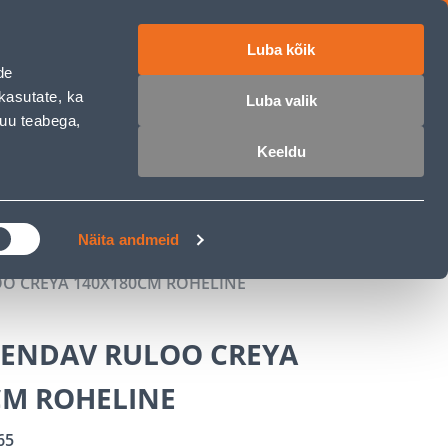
Luba kõik
ET
RU
EN
de
kasutate, ka
Luba valik
muu teabega,
 sisse
Ostunimekiri
Ostukorv
Keeldu
ÄRELMAKS
MEISTRIKLUBI
BLOGI
Näita andmeid
O CREYA 140X180CM ROHELINE
ENDAV RULOO CREYA
CM ROHELINE
65