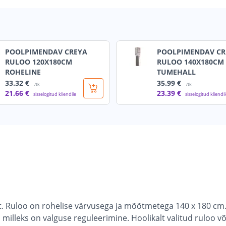
POOLPIMENDAV CREYA
POOLPIMENDAV CR
RULOO 120X180CM
RULOO 140X180CM
ROHELINE
TUMEHALL
33
.32 €
35
.99 €
/tk
/tk
21
.66 €
23
.39 €
sisselogitud kliendile
sisselogitud kliendi
. Ruloo on rohelise värvusega ja mõõtmetega 140 x 180 cm. 
 milleks on valguse reguleerimine. Hoolikalt valitud ruloo v