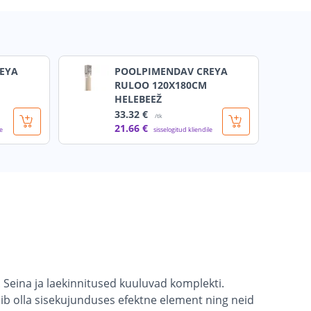
EYA
POOLPIMENDAV CREYA
RULOO 120X180CM
HELEBEEŽ
33
.32 €
/tk
21
.66 €
le
sisselogitud kliendile
Seina ja laekinnitused kuuluvad komplekti.
õib olla sisekujunduses efektne element ning neid