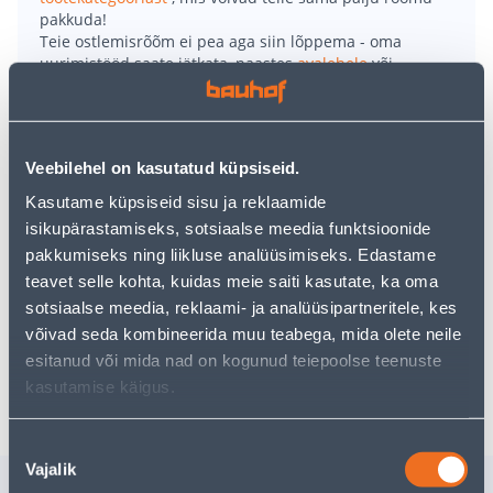
pakkuda!
Teie ostlemisrõõm ei pea aga siin lõppema - oma
uurimistööd saate jätkata, naastes
avalehele
või
kasutades meie võimsat otsingufunktsiooni, et leida
veelgi meelepärasemad valikuid. Head ostlemist!
Veebilehel on kasutatud küpsiseid.
• Kaks plastikust tööriistakasti erinevate väiksemate
tarvikute või tööriistade hoiustamiseks.
Kasutame küpsiseid sisu ja reklaamide
• Plastikust sang ja kinnitusklambrid.
isikupärastamiseks, sotsiaalse meedia funktsioonide
• Mõõtmed on 225 x 380 x 234 mm ja 160 x 328 x 178
pakkumiseks ning liikluse analüüsimiseks. Edastame
mm.
teavet selle kohta, kuidas meie saiti kasutate, ka oma
• 14-päevane tagastusõigus.
sotsiaalse meedia, reklaami- ja analüüsipartneritele, kes
võivad seda kombineerida muu teabega, mida olete neile
esitanud või mida nad on kogunud teiepoolse teenuste
Tarne pole võimalik
kasutamise käigus.
Nõusoleku
Vajalik
valik
Sarnased tooted