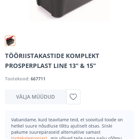
TÖÖRIISTAKASTIDE KOMPLEKT
PROSPERPLAST LINE 13" & 15"
Tootekood:
667711
VÄLJA MÜÜDUD
Vabandame, kuid teavitame teid, et soovitud toode on
hetkel suure nõudluse tõttu ajutiselt otsas. Siiski
pakume suurepäraseid alternatiive samast
tootekategooriast
, mis võivad teile sama palju rõõmu