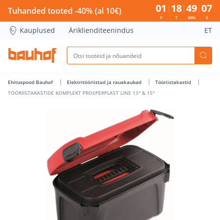
TÖÖRIISTAKASTIDE KOMPLEKT PROSPERPLAST LINE 13&quot; 
01
18
49
07
Tuhanded tooted -40% (al 10€)
P
T
MIN
S
Kauplused
Äriklienditeenindus
ET
Ehituspood Bauhof
Elektritööriistad ja rauakaubad
Tööriistakastid
TÖÖRIISTAKASTIDE KOMPLEKT PROSPERPLAST LINE 13" & 15"