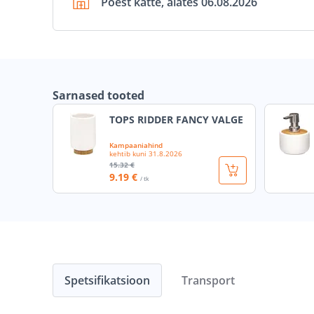
Poest kätte, alates 06.08.2026
Sarnased tooted
TOPS RIDDER FANCY VALGE
Kampaaniahind
kehtib kuni
31.8.2026
15
.32 €
9
.19 €
/ tk
Spetsifikatsioon
Transport