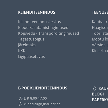
KLIENDITEENINDUS
TEENUS
Klienditeeninduskeskus
Kauba tr
E-poe kasutamistingimused
Haagise 
Kojuvedu - Transporditingimused
Tööriist
Tagastusõigus
Mõõtu l
Järelmaks
Värvide 
KKK
Kinkekaa
Ligipääsetavus
E-POE KLIENDITEENINDUS
KAU
BLOGI
E-R 8:00-17:00
PABERK
klienditugi@bauhof.ee