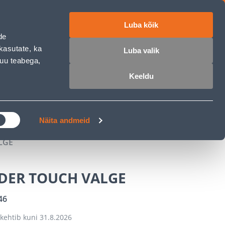
Luba kõik
ET
RU
EN
de
kasutate, ka
Luba valik
muu teabega,
 sisse
Ostunimekiri
Ostukorv
Keeldu
ÄRELMAKS
MEISTRIKLUBI
BLOGI
Näita andmeid
LGE
DDER TOUCH VALGE
46
kehtib kuni
31.8.2026