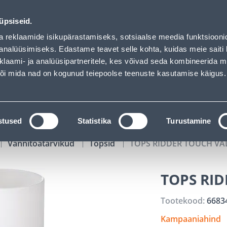
00
19
18
51
Kuni 20% LISAKS koodiga!
P
T
MIN
S
üpsiseid.
ndus
Teenused
Karjäärileht
a reklaamide isikupärastamiseks, sotsiaalse meedia funktsiooni
analüüsimiseks. Edastame teavet selle kohta, kuidas meie saiti 
klaami- ja analüüsipartneritele, kes võivad seda kombineerida 
OTSI
Logi
 või mida nad on kogunud teiepoolse teenuste kasutamise käigus.
KATALOOGID
TÖÖRIISTALAENUTUS
J
stused
Statistika
Turustamine
Vannitoatarvikud
Topsid
TOPS RIDDER TOUCH VA
TOPS RI
Tootekood:
6683
Kampaaniahind