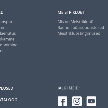
ED
MEISTRIKLUBI
ansport
Mis on Meistriklubi?
rent
Bauhofi püsisoodustused
alaenutus
Meistriklubi tingimused
õikamine
toonimine
rt
JÄLGI MEID:
PLUSED
ATALOOG