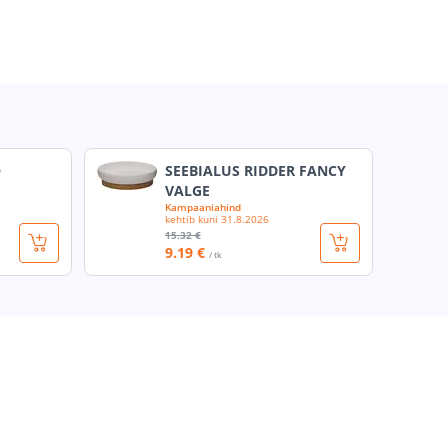
O
SEEBIALUS RIDDER FANCY
VALGE
Kampaaniahind
kehtib kuni
31.8.2026
15
.32 €
9
.19 €
/ tk