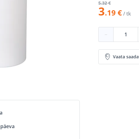
5
.32 €
3
.19 €
/ tk
−
Vaata saada
va
ööpäeva