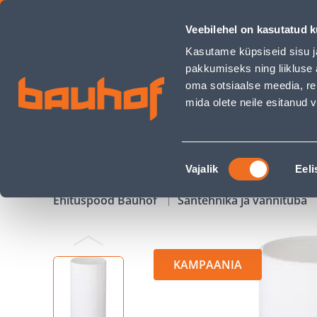
TOPS RIDDER TOUCH VALGE - Bauhof has loaded
Veebilehel on kasutatud k
Kauplused
Äriklienditeenindus
Klienditeeni
Kasutame küpsiseid sisu j
pakkumiseks ning liikluse 
oma sotsiaalse meedia, re
mida olete neile esitanud
TOOTED
KAMPAANIAD
Nõusoleku
Vajalik
Eeli
valik
Ehituspood Bauhof
Santehnika ja vannituba
KAMPAANIA