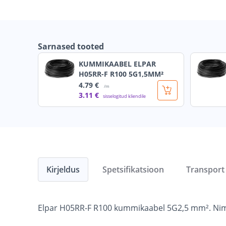
Sarnased tooted
KUMMIKAABEL ELPAR
H05RR-F R100 5G1,5MM²
4
.79 €
/m
3
.11 €
sisselogitud kliendile
Kirjeldus
Spetsifikatsioon
Transport
Elpar H05RR-F R100 kummikaabel 5G2,5 mm². Nimi