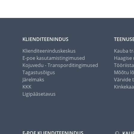
KLIENDITEENINDUS
TEENUS
Klienditeeninduskeskus
Kauba tr
E-poe kasutamistingimused
Haagise 
Kojuvedu - Transporditingimused
Tööriist
Tagastusõigus
Mõõtu l
Järelmaks
Värvide 
KKK
Kinkekaa
Ligipääsetavus
E-POE KLIENDITEENINDUS
KAU