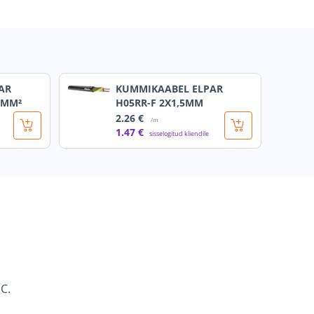
AR
KUMMIKAABEL ELPAR
5MM²
H05RR-F 2X1,5MM
2
.26 €
/m
1
.47 €
sisselogitud kliendile
C.