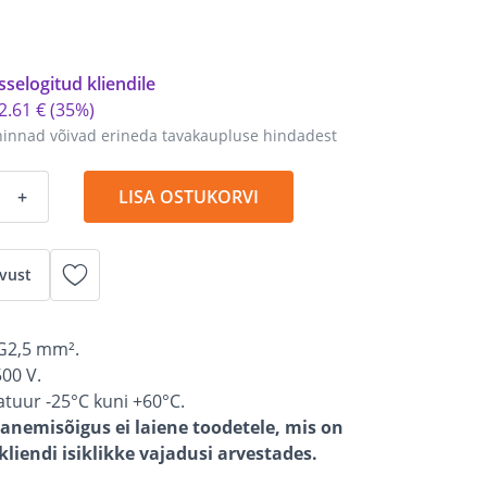
sselogitud kliendile
2
.
61 €
(35%)
hinnad võivad erineda tavakaupluse hindadest
+
LISA OSTUKORVI
vust
G2,5 mm².
00 V.
tuur -25°C kuni +60°C.
anemisõigus ei laiene toodetele, mis on
liendi isiklikke vajadusi arvestades.