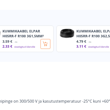
KUMMIKAABEL ELPAR
KUMMIKAABEL ELP
H05RR-F R100 3G1,5MM²
H05RR-F R100 3G2,
3
.59 €
4
.79 €
/m
/m
2
.33 €
3
.11 €
sisselogitud kliendile
sisselogitud kliendile
pinge on 300/500 V ja kasutustemperatuur -25°C kuni +60°