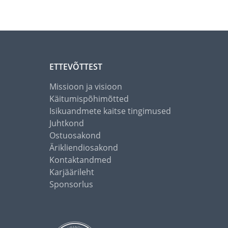
ETTEVÕTTEST
Missioon ja visioon
Käitumispõhimõtted
Isikuandmete kaitse tingimused
Juhtkond
Ostuosakond
Ärikliendiosakond
Kontaktandmed
Karjäärileht
Sponsorlus