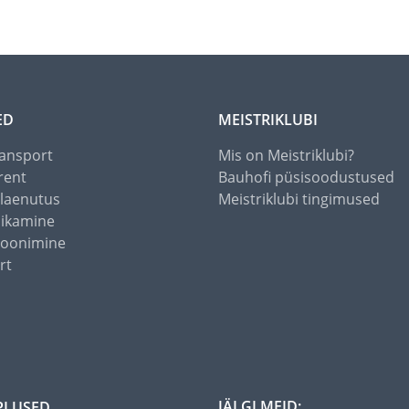
ED
MEISTRIKLUBI
ansport
Mis on Meistriklubi?
rent
Bauhofi püsisoodustused
alaenutus
Meistriklubi tingimused
õikamine
toonimine
rt
JÄLGI MEID:
PLUSED