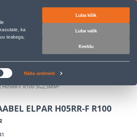
Luba kõik
ET
RU
EN
de
kasutate, ka
Luba valik
muu teabega,
 sisse
Ostunimekiri
Ostukorv
Keeldu
ÄRELMAKS
MEISTRIKLUBI
BLOGI
Näita andmeid
H05RR-F R100 5G2,5MM²
ABEL ELPAR H05RR-F R100
²
41