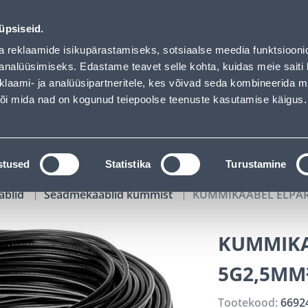
 loaded
00
00
14
47
Kuni 20% LISAKS koodiga!
P
T
MIN
S
üpsiseid.
ndus
Teenused
Karjäärileht
a reklaamide isikupärastamiseks, sotsiaalse meedia funktsiooni
analüüsimiseks. Edastame teavet selle kohta, kuidas meie saiti 
klaami- ja analüüsipartneritele, kes võivad seda kombineerida 
OTSI
Logi
 või mida nad on kogunud teiepoolse teenuste kasutamise käigus.
KATALOOGID
TÖÖRIISTALAENUTUS
J
stused
Statistika
Turustamine
ablid
Seadmekaablid kummist
KUMMIKAABEL ELPAR 
KUMMIKA
5G2,5MM
Tootekood:
6692