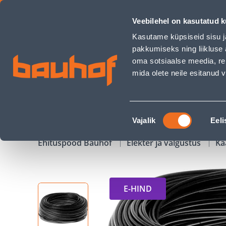
KUMMIKAABEL ELPAR H05RR-F R100 5G2,5MM² - Bauhof has
Veebilehel on kasutatud k
Kauplused
Äriklienditeenindus
Klienditeeni
Kasutame küpsiseid sisu j
pakkumiseks ning liikluse 
oma sotsiaalse meedia, re
mida olete neile esitanud
TOOTED
KAMPAANIAD
Nõusoleku
Vajalik
Eeli
valik
Ehituspood Bauhof
Elekter ja valgustus
Ka
E-HIND