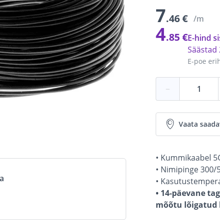
7
.46 €
/m
4
.85 €
E-hind si
Säästad
E-poe eri
−
Vaata saada
• Kummikaabel 5
• Nimipinge 300/5
va
• Kasutustempera
• 14-päevane tag
mõõtu lõigatud k