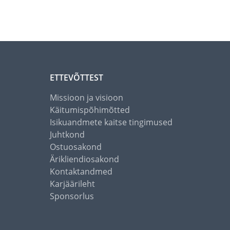
ETTEVÕTTEST
Missioon ja visioon
Käitumispõhimõtted
Isikuandmete kaitse tingimused
Juhtkond
Ostuosakond
Ärikliendiosakond
Kontaktandmed
Karjäärileht
Sponsorlus