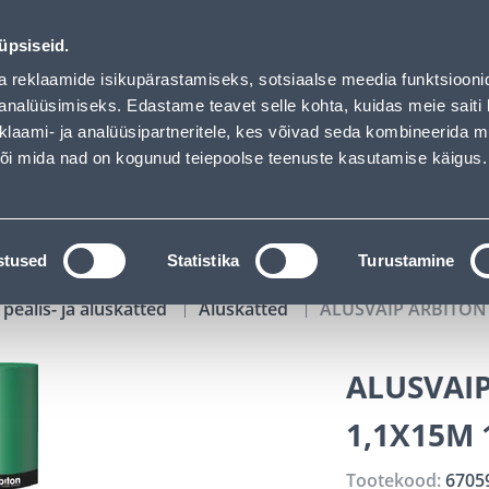
has loaded
01
02
30
21
Tuhanded tooted -40% (al 10€)
P
T
MIN
S
üpsiseid.
ndus
Teenused
Karjäärileht
a reklaamide isikupärastamiseks, sotsiaalse meedia funktsiooni
analüüsimiseks. Edastame teavet selle kohta, kuidas meie saiti 
klaami- ja analüüsipartneritele, kes võivad seda kombineerida 
OTSI
Logi
 või mida nad on kogunud teiepoolse teenuste kasutamise käigus.
KATALOOGID
TÖÖRIISTALAENUTUS
J
stused
Statistika
Turustamine
pealis- ja aluskatted
Aluskatted
ALUSVAIP ARBITON
ALUSVAI
1,1X15M 
Tootekood:
6705