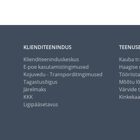
KLIENDITEENINDUS
TEENUS
Klienditeeninduskeskus
Kauba tr
E-poe kasutamistingimused
Haagise 
Kojuvedu - Transporditingimused
Tööriist
Tagastusõigus
Mõõtu l
Järelmaks
Värvide 
KKK
Kinkekaa
Ligipääsetavus