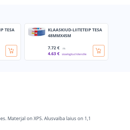
IP TESA
KLAASKIUD-LIITETEIP TESA
48MMX45M
7
.72 €
/tk
4
.63 €
sisselogitud kliendile
. Materjal on XPS. Alusvaiba laius on 1,1