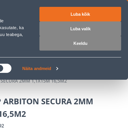
Luba kõik
ET
RU
EN
de
kasutate, ka
Luba valik
muu teabega,
 sisse
Ostunimekiri
Ostukorv
Keeldu
ÄRELMAKS
MEISTRIKLUBI
BLOGI
Näita andmeid
 SECURA 2MM 1,1X15M 16,5M2
P ARBITON SECURA 2MM
16,5M2
92