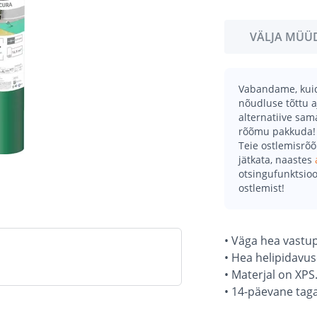
VÄLJA MÜÜ
Vabandame, kuid 
nõudluse tõttu a
alternatiive sa
rõõmu pakkuda!
Teie ostlemisrõ
jätkata, naastes
otsingufunktsioo
ostlemist!
• Väga hea vastu
• Hea helipidavus
• Materjal on XPS
• 14-päevane tag