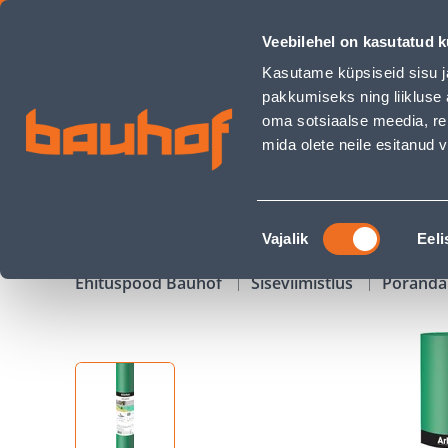
ALUSVAIP ARBITON SECURA 2MM 1,1X15M 16,5M2 - Bauhof 
Veebilehel on kasutatud k
Kauplused
Äriklienditeenindus
Klienditeeni
Kasutame küpsiseid sisu j
pakkumiseks ning liikluse 
oma sotsiaalse meedia, re
mida olete neile esitanud
TOOTED
KAMPAANIAD
Nõusoleku
Vajalik
Eeli
valik
Ehituspood Bauhof
Siseviimistlus
Põranda 