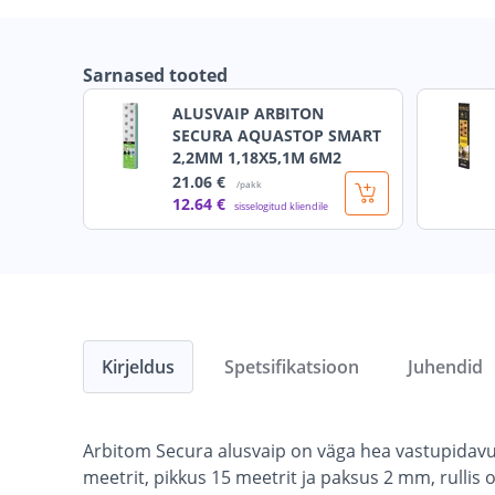
Sarnased tooted
ALUSVAIP ARBITON
SECURA AQUASTOP SMART
2,2MM 1,18X5,1M 6M2
21
.06 €
/pakk
12
.64 €
sisselogitud kliendile
Kirjeldus
Spetsifikatsioon
Juhendid
Arbitom Secura alusvaip on väga hea vastupidavus
meetrit, pikkus 15 meetrit ja paksus 2 mm, rullis 