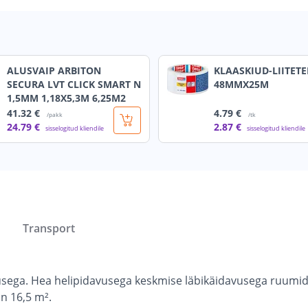
ALUSVAIP ARBITON
KLAASKIUD-LIITETE
SECURA LVT CLICK SMART N
48MMX25M
1,5MM 1,18X5,3M 6,25M2
41
.32 €
4
.79 €
/pakk
/tk
24
.79 €
2
.87 €
sisselogitud kliendile
sisselogitud kliendile
Transport
ega. Hea helipidavusega keskmise läbikäidavusega ruumides
on 16,5 m².