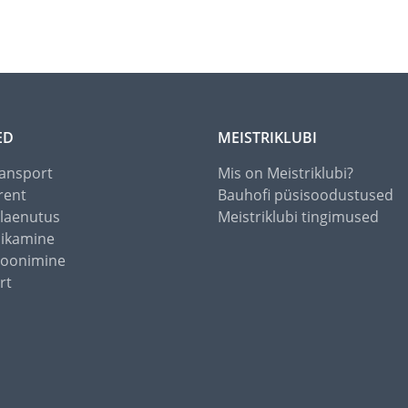
ED
MEISTRIKLUBI
ansport
Mis on Meistriklubi?
rent
Bauhofi püsisoodustused
alaenutus
Meistriklubi tingimused
õikamine
toonimine
rt