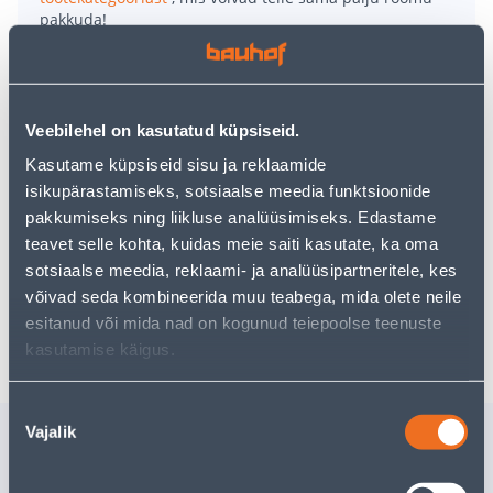
pakkuda!
Teie ostlemisrõõm ei pea aga siin lõppema - oma
uurimistööd saate jätkata, naastes
avalehele
või
kasutades meie võimsat otsingufunktsiooni, et leida
veelgi meelepärasemad valikuid. Head ostlemist!
Veebilehel on kasutatud küpsiseid.
Kasutame küpsiseid sisu ja reklaamide
• Ovaalne klaasist ahjuvorm.
isikupärastamiseks, sotsiaalse meedia funktsioonide
• Mõõtmed 27 x 39 x 7 cm.
pakkumiseks ning liikluse analüüsimiseks. Edastame
• Mahutavus 4 liitrit.
teavet selle kohta, kuidas meie saiti kasutate, ka oma
• 14-päevane tagastusõigus.
sotsiaalse meedia, reklaami- ja analüüsipartneritele, kes
võivad seda kombineerida muu teabega, mida olete neile
esitanud või mida nad on kogunud teiepoolse teenuste
Tarne pole võimalik
kasutamise käigus.
Nõusoleku
Sarnased tooted
Vajalik
valik
JOOGIKLAAS AURA 36CL
VEINIKLA