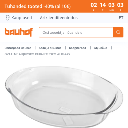
OVAALNE AHJUVORM DURALEX 39CM 4L KLAAS - Bauhof has
02
14
03
02
Tuhanded tooted -40% (al 10€)
P
T
MIN
S
Kauplused
Äriklienditeenindus
ET
Ehituspood Bauhof
Kodu ja sisustus
Köögitarbed
Ahjunõud
OVAALNE AHJUVORM DURALEX 39CM 4L KLAAS