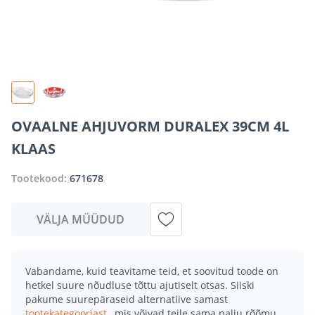
OVAALNE AHJUVORM DURALEX 39CM 4L
KLAAS
Tootekood:
671678
VÄLJA MÜÜDUD
Vabandame, kuid teavitame teid, et soovitud toode on
hetkel suure nõudluse tõttu ajutiselt otsas. Siiski
pakume suurepäraseid alternatiive samast
tootekategooriast
, mis võivad teile sama palju rõõmu