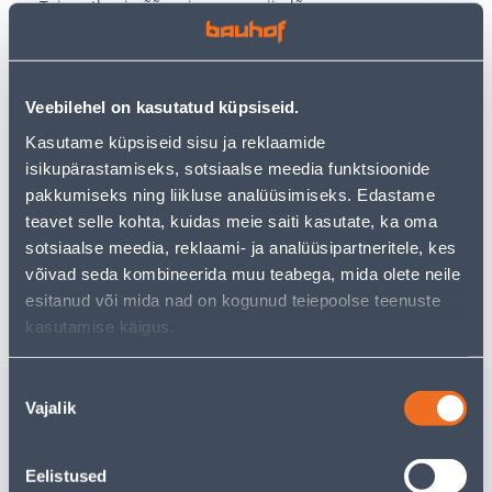
Teie ostlemisrõõm ei pea aga siin lõppema - oma
uurimistööd saate jätkata, naastes
avalehele
või
kasutades meie võimsat otsingufunktsiooni, et leida
veelgi meelepärasemad valikuid. Head ostlemist!
Veebilehel on kasutatud küpsiseid.
• Fiibrist valmistatud lipuvarras.
Kasutame küpsiseid sisu ja reklaamide
• Pikkusega 318 cm.
isikupärastamiseks, sotsiaalse meedia funktsioonide
• Vastupidav erinevatele ilmastikutingimustele.
pakkumiseks ning liikluse analüüsimiseks. Edastame
• 14-päevane tagastusõigus.
teavet selle kohta, kuidas meie saiti kasutate, ka oma
sotsiaalse meedia, reklaami- ja analüüsipartneritele, kes
võivad seda kombineerida muu teabega, mida olete neile
Tarne pole võimalik
esitanud või mida nad on kogunud teiepoolse teenuste
kasutamise käigus.
Nõusoleku
Sarnased tooted
Vajalik
valik
AKNAKUIVATI ALBURNUS
KÄSILIPP
33CM
Eelistused