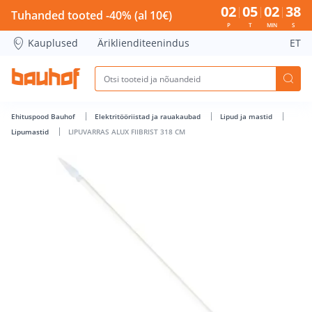
LIPUVARRAS ALUX FIIBRIST 318 CM - Bauhof has loaded
02
05
02
37
Tuhanded tooted -40% (al 10€)
P
T
MIN
S
Kauplused
Äriklienditeenindus
ET
Ehituspood Bauhof
Elektritööriistad ja rauakaubad
Lipud ja mastid
Lipumastid
LIPUVARRAS ALUX FIIBRIST 318 CM