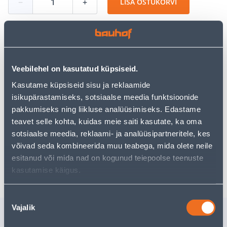
−
+
LISA OSTUKORVI
Vaata saadavust
Veebilehel on kasutatud küpsiseid.
• Teleskooppukk, mille töökõrgus on 80-130 cm.
Kasutame küpsiseid sisu ja reklaamide
• Kandevõime on 180 kg.
isikupärastamiseks, sotsiaalse meedia funktsioonide
• 14-päevane tagastusõigus.
pakkumiseks ning liikluse analüüsimiseks. Edastame
teavet selle kohta, kuidas meie saiti kasutate, ka oma
sotsiaalse meedia, reklaami- ja analüüsipartneritele, kes
Eeldatav kojuvedu 4,99 € al. 2-5 tööpäeva
võivad seda kombineerida muu teabega, mida olete neile
esitanud või mida nad on kogunud teiepoolse teenuste
Poest kätte, alates 09.08.2026
kasutamise käigus.
Nõusoleku
Vajalik
valik
Sarnased tooted