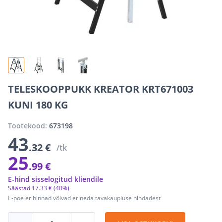
TELESKOOPPUKK KREATOR KRT671003
KUNI 180 KG
Tootekood:
673198
43
.32 €
/tk
25
.99 €
E-hind sisselogitud kliendile
Säästad
17
.
33 €
(40%)
E-poe erihinnad võivad erineda tavakaupluse hindadest