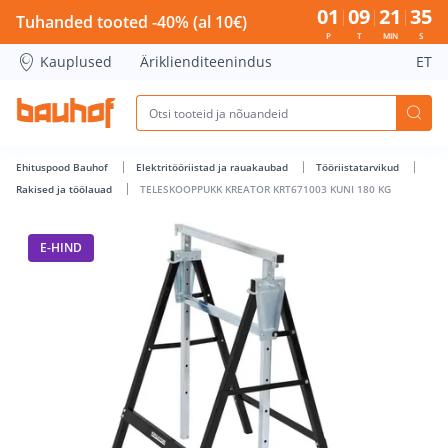
TELESKOOPPUKK KREATOR KRT671003 KUNI 180 KG - Bauho
01
09
21
35
Tuhanded tooted -40% (al 10€)
P
T
MIN
S
Kauplused
Äriklienditeenindus
ET
Ehituspood Bauhof
Elektritööriistad ja rauakaubad
Tööriistatarvikud
Rakised ja töölauad
TELESKOOPPUKK KREATOR KRT671003 KUNI 180 KG
E-HIND