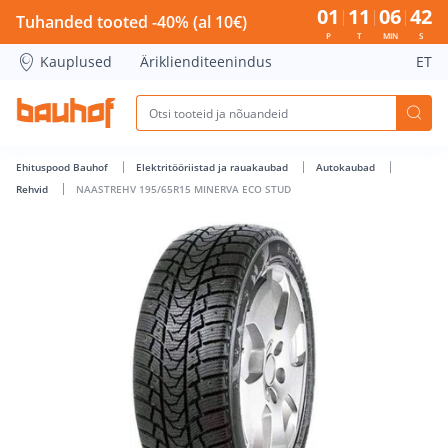
NAASTREHV 195/65R15 MINERVA ECO STUD - Bauhof has lo
01
11
06
41
Tuhanded tooted -40% (al 10€)
P
T
MIN
S
Kauplused
Äriklienditeenindus
ET
Ehituspood Bauhof
Elektritööriistad ja rauakaubad
Autokaubad
Rehvid
NAASTREHV 195/65R15 MINERVA ECO STUD