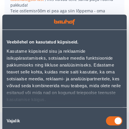
pakkuda!
Teie ostlemisrõõm ei pea aga siin lõppema - oma
uurimistööd saate jätkata, naastes
avalehele
või
kasutades meie võimsat otsingufunktsiooni, et leida
veelgi meelepärasemad valikuid. Head ostlemist!
Veebilehel on kasutatud küpsiseid.
• Rehvipinna laius on 195 mm, rehvi külje kõrgus on
Kasutame küpsiseid sisu ja reklaamide
65% laiusest.
isikupärastamiseks, sotsiaalse meedia funktsioonide
• Rehvi sise-diameeter 15 tolli.
pakkumiseks ning liikluse analüüsimiseks. Edastame
• Koormusindeks: 95
teavet selle kohta, kuidas meie saiti kasutate, ka oma
• 14-päevane tagastusõigus.
sotsiaalse meedia, reklaami- ja analüüsipartneritele, kes
võivad seda kombineerida muu teabega, mida olete neile
Tarne pole võimalik
esitanud või mida nad on kogunud teiepoolse teenuste
kasutamise käigus.
Nõusoleku
Sarnased tooted
Vajalik
valik