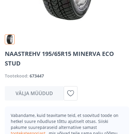
NAASTREHV 195/65R15 MINERVA ECO
STUD
Tootekood:
673447
VÄLJA MÜÜDUD
Vabandame, kuid teavitame teid, et soovitud toode on
hetkel suure nõudluse tõttu ajutiselt otsas. Siiski
pakume suurepäraseid alternatiive samast
tootekategooriast
, mis võivad teile sama palju rõõmu