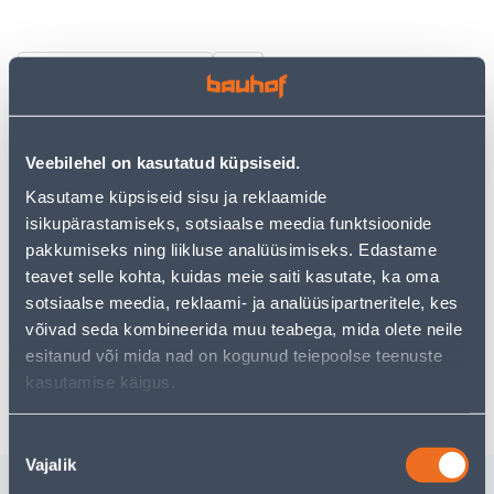
Vaata saadavust
• Ümbrispott läbimõõduga 16 cm ja kõrgusega 15 cm.
Veebilehel on kasutatud küpsiseid.
• Kasutamiseks sisetingimustes.
• Valget värvi.
Kasutame küpsiseid sisu ja reklaamide
• 14-päevane tagastusõigus.
isikupärastamiseks, sotsiaalse meedia funktsioonide
pakkumiseks ning liikluse analüüsimiseks. Edastame
teavet selle kohta, kuidas meie saiti kasutate, ka oma
Eeldatav kojuvedu 3,69 € al. 2-5 tööpäeva
sotsiaalse meedia, reklaami- ja analüüsipartneritele, kes
võivad seda kombineerida muu teabega, mida olete neile
Tarne pakiautomaati al. 2,29 € al. 2-5 tööpäeva
esitanud või mida nad on kogunud teiepoolse teenuste
Poest kätte, alates 06.08.2026
kasutamise käigus.
Nõusoleku
Vajalik
valik
Sarnased tooted