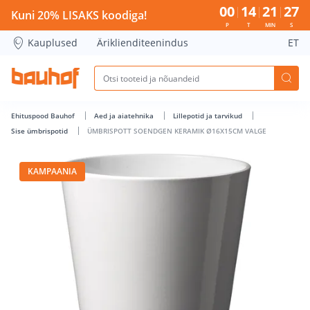
ÜMBRISPOTT SOENDGEN KERAMIK Ø16X15CM VALGE - Bauho
00
14
21
26
Kuni 20% LISAKS koodiga!
P
T
MIN
S
Kauplused
Äriklienditeenindus
ET
Ehituspood Bauhof
Aed ja aiatehnika
Lillepotid ja tarvikud
Sise ümbrispotid
ÜMBRISPOTT SOENDGEN KERAMIK Ø16X15CM VALGE
KAMPAANIA