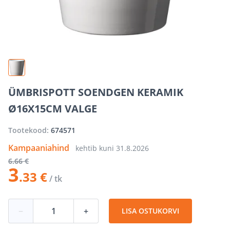
ÜMBRISPOTT SOENDGEN KERAMIK
Ø16X15CM VALGE
Tootekood:
674571
Kampaaniahind
kehtib kuni
31.8.2026
6
.66 €
3
.33 €
/ tk
−
+
LISA OSTUKORVI