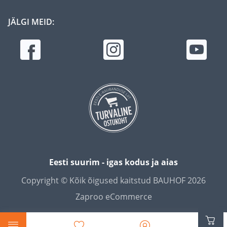
JÄLGI MEID:
Eesti suurim - igas kodus ja aias
Copyright © Kõik õigused kaitstud BAUHOF 2026
Zaproo eCommerce