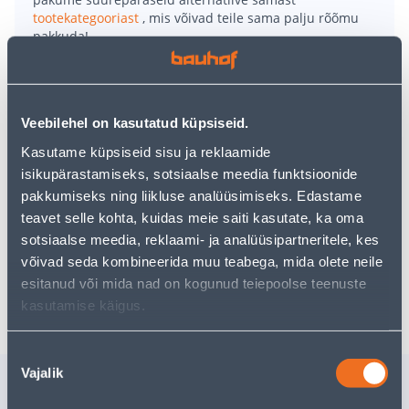
tootekategooriast
, mis võivad teile sama palju rõõmu
pakkuda!
Teie ostlemisrõõm ei pea aga siin lõppema - oma
uurimistööd saate jätkata, naastes
avalehele
või
kasutades meie võimsat otsingufunktsiooni, et leida
veelgi meelepärasemad valikuid. Head ostlemist!
Veebilehel on kasutatud küpsiseid.
Kasutame küpsiseid sisu ja reklaamide
• Ümbrispott läbimõõduga 14 cm ja kõrgusega 13 cm.
isikupärastamiseks, sotsiaalse meedia funktsioonide
• Kasutamiseks sisetingimustes.
pakkumiseks ning liikluse analüüsimiseks. Edastame
• Kollast värvi.
teavet selle kohta, kuidas meie saiti kasutate, ka oma
• 14-päevane tagastusõigus.
sotsiaalse meedia, reklaami- ja analüüsipartneritele, kes
võivad seda kombineerida muu teabega, mida olete neile
esitanud või mida nad on kogunud teiepoolse teenuste
Tarne pole võimalik
kasutamise käigus.
Nõusoleku
Vajalik
valik
Sarnased tooted