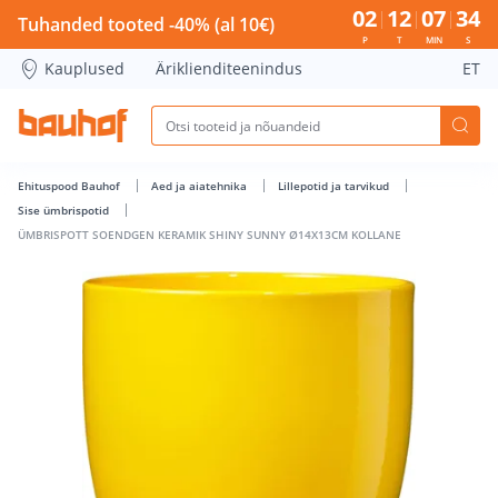
ÜMBRISPOTT SOENDGEN KERAMIK SHINY SUNNY Ø14X13CM K
02
12
07
34
Tuhanded tooted -40% (al 10€)
P
T
MIN
S
Kauplused
Äriklienditeenindus
ET
Ehituspood Bauhof
Aed ja aiatehnika
Lillepotid ja tarvikud
Sise ümbrispotid
ÜMBRISPOTT SOENDGEN KERAMIK SHINY SUNNY Ø14X13CM KOLLANE