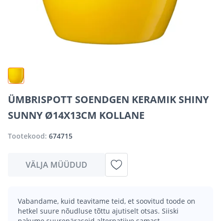
ÜMBRISPOTT SOENDGEN KERAMIK SHINY
SUNNY Ø14X13CM KOLLANE
Tootekood:
674715
VÄLJA MÜÜDUD
Vabandame, kuid teavitame teid, et soovitud toode on
hetkel suure nõudluse tõttu ajutiselt otsas. Siiski
pakume suurepäraseid alternatiive samast