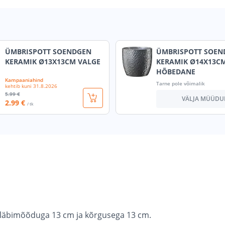
ÜMBRISPOTT SOENDGEN
ÜMBRISPOTT SOEN
KERAMIK Ø13X13CM VALGE
KERAMIK Ø14X13C
HÕBEDANE
Kampaaniahind
Tarne pole võimalik
kehtib kuni
31.8.2026
5
.99 €
VÄLJA MÜÜDU
2
.99 €
/ tk
 läbimõõduga 13 cm ja kõrgusega 13 cm.