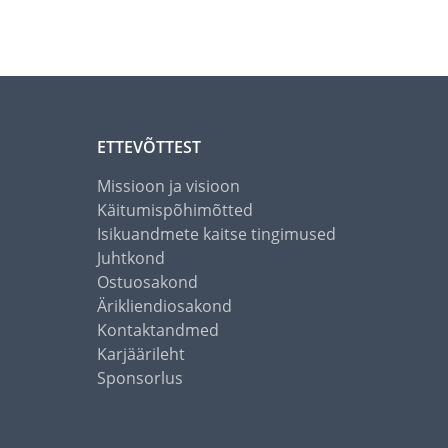
ETTEVÕTTEST
Missioon ja visioon
Käitumispõhimõtted
Isikuandmete kaitse tingimused
Juhtkond
Ostuosakond
Ärikliendiosakond
Kontaktandmed
Karjäärileht
Sponsorlus