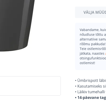
VÄLJA MÜÜ
Vabandame, kuid 
nõudluse tõttu a
alternatiive sa
rõõmu pakkuda!
Teie ostlemisrõ
jätkata, naastes
otsingufunktsioo
ostlemist!
• Ümbrispott läb
• Kasutamiseks s
• Läikiv tumehalli 
• 14-päevane ta