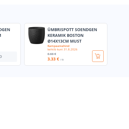
DGEN
ÜMBRISPOTT SOENDGEN
M
KERAMIK BOSTON
Ø14X13CM MUST
Kampaaniahind
kehtib kuni
31.8.2026
6
.66 €
D
3
.33 €
/ tk