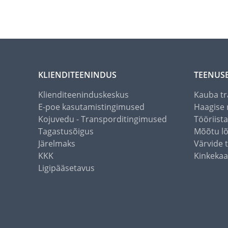
KLIENDITEENINDUS
TEENUS
Klienditeeninduskeskus
Kauba tr
E-poe kasutamistingimused
Haagise 
Kojuvedu - Transporditingimused
Tööriist
Tagastusõigus
Mõõtu l
Järelmaks
Värvide 
KKK
Kinkekaa
Ligipääsetavus