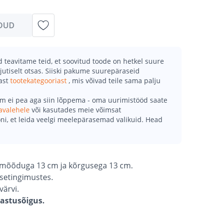
DUD
teavitame teid, et soovitud toode on hetkel suure
jutiselt otsas. Siiski pakume suurepäraseid
mast
tootekategooriast
, mis võivad teile sama palju
õm ei pea aga siin lõppema - oma uurimistööd saate
avalehele
või kasutades meie võimsat
ni, et leida veelgi meelepärasemad valikuid. Head
imõõduga 13 cm ja kõrgusega 13 cm.
isetingimustes.
värvi.
gastusõigus.