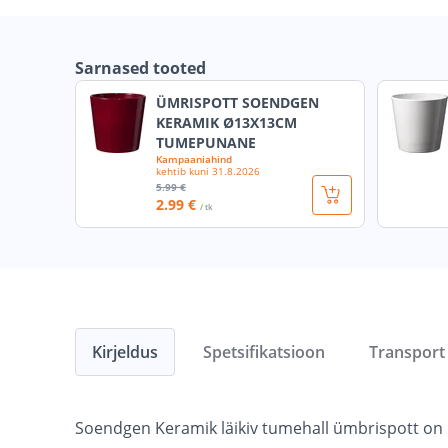
Sarnased tooted
ÜMRISPOTT SOENDGEN
KERAMIK Ø13X13CM
TUMEPUNANE
Kampaaniahind
kehtib kuni
31.8.2026
5
.99 €
2
.99 €
/ tk
Kirjeldus
Spetsifikatsioon
Transport
Soendgen Keramik läikiv tumehall ümbrispott on