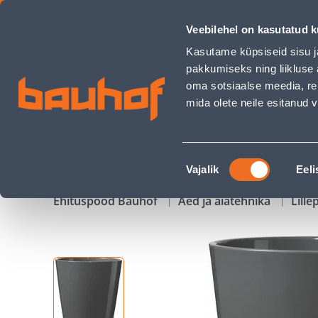
ÜMBRISPOTT SOENDGEN KERAMIK Ø13X13CM TUMEHALL LÄIK
Veebilehel on kasutatud k
Kauplused
Äriklienditeenindus
Klienditeeni
Kasutame küpsiseid sisu j
pakkumiseks ning liikluse 
oma sotsiaalse meedia, re
mida olete neile esitanud
TOOTED
KAMPAANIAD
Nõusoleku
Vajalik
Eeli
valik
Ehituspood Bauhof
Aed ja aiatehnika
Lille