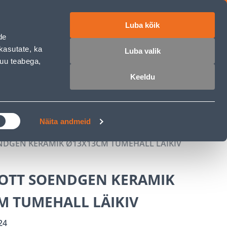
Luba kõik
ET
RU
EN
de
kasutate, ka
Luba valik
muu teabega,
 sisse
Ostunimekiri
Ostukorv
Keeldu
ÄRELMAKS
MEISTRIKLUBI
BLOGI
Näita andmeid
NDGEN KERAMIK Ø13X13CM TUMEHALL LÄIKIV
OTT SOENDGEN KERAMIK
M TUMEHALL LÄIKIV
24