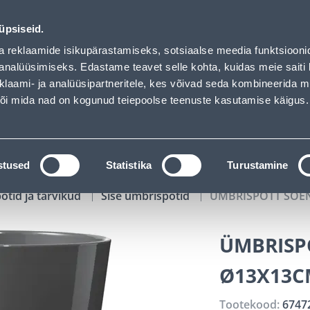
IV - Bauhof has loaded
00
22
19
45
Kuni 20% LISAKS koodiga!
P
T
MIN
S
üpsiseid.
ndus
Teenused
Karjäärileht
a reklaamide isikupärastamiseks, sotsiaalse meedia funktsiooni
analüüsimiseks. Edastame teavet selle kohta, kuidas meie saiti 
klaami- ja analüüsipartneritele, kes võivad seda kombineerida 
OTSI
Logi
 või mida nad on kogunud teiepoolse teenuste kasutamise käigus.
KATALOOGID
TÖÖRIISTALAENUTUS
J
stused
Statistika
Turustamine
potid ja tarvikud
Sise ümbrispotid
ÜMBRISPOTT SOE
ÜMBRISP
Ø13X13C
Tootekood:
6747