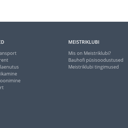
ED
MEISTRIKLUBI
ansport
Mis on Meistriklubi?
rent
Bauhofi püsisoodustused
alaenutus
Meistriklubi tingimused
õikamine
toonimine
rt