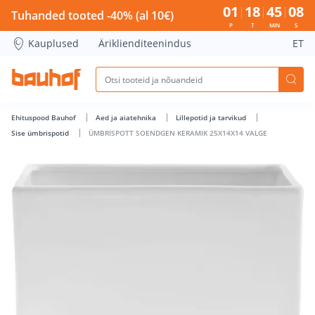
ÜMBRISPOTT SOENDGEN KERAMIK 25X14X14 VALGE - Bauhof
01
18
45
08
Tuhanded tooted -40% (al 10€)
P
T
MIN
S
Kauplused
Äriklienditeenindus
ET
Ehituspood Bauhof
Aed ja aiatehnika
Lillepotid ja tarvikud
Sise ümbrispotid
ÜMBRISPOTT SOENDGEN KERAMIK 25X14X14 VALGE