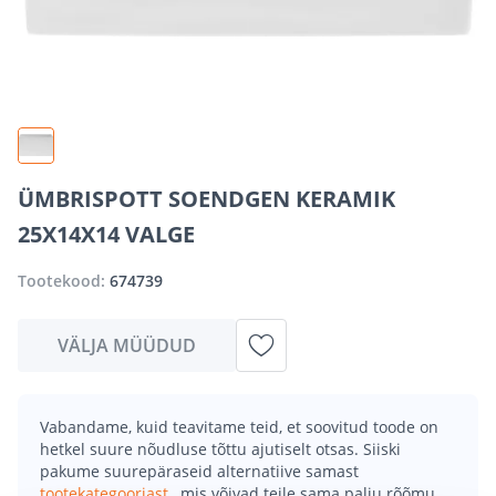
ÜMBRISPOTT SOENDGEN KERAMIK
25X14X14 VALGE
Tootekood:
674739
VÄLJA MÜÜDUD
Vabandame, kuid teavitame teid, et soovitud toode on
hetkel suure nõudluse tõttu ajutiselt otsas. Siiski
pakume suurepäraseid alternatiive samast
tootekategooriast
, mis võivad teile sama palju rõõmu