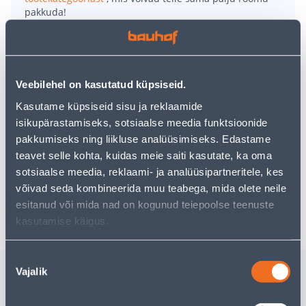
pakkuda!
Teie ostlemisrõõm ei pea aga siin lõppema - oma
uurimistööd saate jätkata, naastes
avalehele
või
kasutades meie võimsat otsingufunktsiooni, et leida
veelgi meelepärasemad valikuid. Head ostlemist!
Veebilehel on kasutatud küpsiseid.
Kasutame küpsiseid sisu ja reklaamide
• Ümbrispott mõõtmetega 25 x 14 x 14 cm.
isikupärastamiseks, sotsiaalse meedia funktsioonide
• Kasutamiseks sisetingimustes.
pakkumiseks ning liikluse analüüsimiseks. Edastame
• Valget värvi.
teavet selle kohta, kuidas meie saiti kasutate, ka oma
• 14-päevane tagastusõigus.
sotsiaalse meedia, reklaami- ja analüüsipartneritele, kes
võivad seda kombineerida muu teabega, mida olete neile
Tarne pole võimalik
esitanud või mida nad on kogunud teiepoolse teenuste
kasutamise käigus.
Nõusoleku
Sarnased tooted
Vajalik
valik
ÜMBRISPOTT SOENDGEN
ÜMBRISP