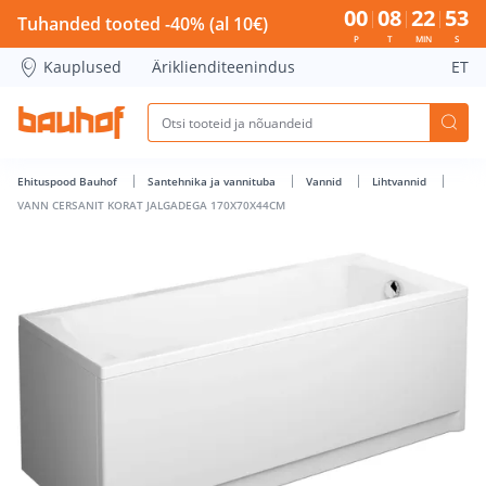
VANN CERSANIT KORAT JALGADEGA 170X70X44CM - Bauhof 
00
08
22
52
Tuhanded tooted -40% (al 10€)
P
T
MIN
S
Kauplused
Äriklienditeenindus
ET
Ehituspood Bauhof
Santehnika ja vannituba
Vannid
Lihtvannid
VANN CERSANIT KORAT JALGADEGA 170X70X44CM