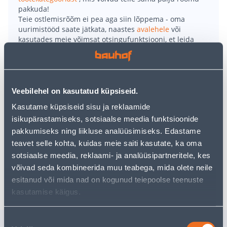
pakkuda!
Teie ostlemisrõõm ei pea aga siin lõppema - oma
uurimistööd saate jätkata, naastes
avalehele
või
kasutades meie võimsat otsingufunktsiooni, et leida
veelgi meelepärasemad valikuid. Head ostlemist!
• Ristkülikukujuline vann Korat.
Veebilehel on kasutatud küpsiseid.
• Valmistatud ABS plastikust ja kaetud akrüüli kihiga.
• Komplektis on jalad. Sifoon ja külje- ning otsapaneel
Kasutame küpsiseid sisu ja reklaamide
tuleb osta eraldi.
isikupärastamiseks, sotsiaalse meedia funktsioonide
• Toote mõõtmed on 70 x 170 x 44 cm.
pakkumiseks ning liikluse analüüsimiseks. Edastame
• 14-päevane tagastusõigus.
teavet selle kohta, kuidas meie saiti kasutate, ka oma
sotsiaalse meedia, reklaami- ja analüüsipartneritele, kes
võivad seda kombineerida muu teabega, mida olete neile
Tarne pole võimalik
esitanud või mida nad on kogunud teiepoolse teenuste
kasutamise käigus.
Nõusoleku
Sarnased tooted