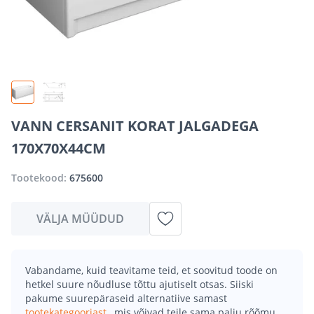
VANN CERSANIT KORAT JALGADEGA
170X70X44CM
Tootekood:
675600
VÄLJA MÜÜDUD
Vabandame, kuid teavitame teid, et soovitud toode on
hetkel suure nõudluse tõttu ajutiselt otsas. Siiski
pakume suurepäraseid alternatiive samast
tootekategooriast
, mis võivad teile sama palju rõõmu