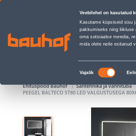
PEEGEL BALTECO ST80 LED VALGUSTUSEGA 80X60CM UDUEE
Veebilehel on kasutatud k
Kauplused
Äriklienditeenindus
Klienditeeni
Kasutame küpsiseid sisu j
pakkumiseks ning liikluse 
oma sotsiaalse meedia, re
mida olete neile esitanud
TOOTED
KAMPAANIAD
Nõusoleku
Vajalik
Eeli
valik
Ehituspood Bauhof
Santehnika ja vannituba
PEEGEL BALTECO ST80 LED VALGUSTUSEGA 8