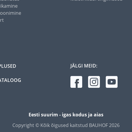
õikamine
toonimine
rt
JÄLGI MEID:
PLUSED
ATALOOG
Eesti suurim - igas kodus ja aias
Copyright © Kõik õigused kaitstud BAUHOF 2026