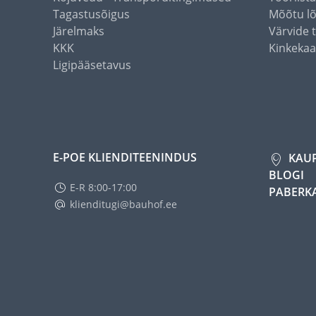
Tagastusõigus
Mõõtu l
Järelmaks
Värvide 
KKK
Kinkekaa
Ligipääsetavus
E-POE KLIENDITEENINDUS
KAU
BLOGI
E-R 8:00-17:00
PABERK
klienditugi@bauhof.ee