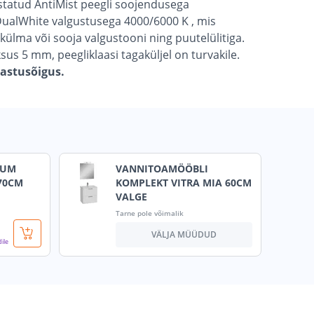
ustatud AntiMist peegli soojendusega
ualWhite valgustusega 4000/6000 K , mis
külma või sooja valgustooni ning puutelülitiga.
ksus 5 mm, peegliklaasi tagaküljel on turvakile.
gastusõigus.
IUM
VANNITOAMÖÖBLI
X70CM
KOMPLEKT VITRA MIA 60CM
VALGE
Tarne pole võimalik
VÄLJA MÜÜDUD
dile