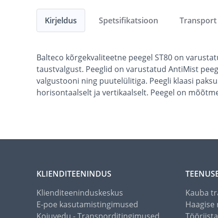
Kirjeldus
Spetsifikatsioon
Transport
Balteco kõrgekvaliteetne peegel ST80 on varustat
taustvalgust. Peeglid on varustatud AntiMist pee
valgustooni ning puutelülitiga. Peegli klaasi pak
horisontaalselt ja vertikaalselt. Peegel on mõõtme
KLIENDITEENINDUS
TEENUS
Klienditeeninduskeskus
Kauba tr
E-poe kasutamistingimused
Haagise 
Kojuvedu - Transporditingimused
Tööriist