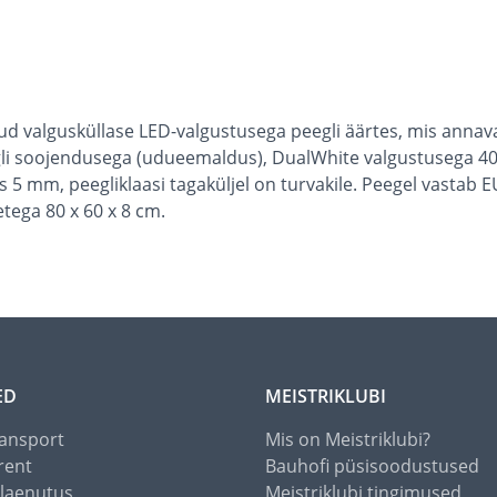
ud valgusküllase LED-valgustusega peegli äärtes, mis annava
gli soojendusega (udueemaldus), DualWhite valgustusega 40
sus 5 mm, peegliklaasi tagaküljel on turvakile. Peegel vasta
tega 80 x 60 x 8 cm.
ED
MEISTRIKLUBI
ansport
Mis on Meistriklubi?
rent
Bauhofi püsisoodustused
alaenutus
Meistriklubi tingimused