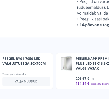
• Peeglid on var
(udueemaldus), D
võimaldab valida 
• Peegli klaasi pa
• 14-päevane ta
PEEGEL RY01-7050 LED
PEEGELKAPP PREM
VALGUSTUSEGA 50X70CM
PLUS LED 55X16,6
VALGE VASAK
Tarne pole võimalik
206
.67 €
/tk
VÄLJA MÜÜDUD
134
.34 €
sisselogitud klien