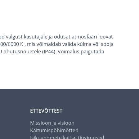
d valgust kasutajale ja õdusat atmosfääri loovat
00/6000 K , mis võimaldab valida külma või sooja
b EU ohutusnõuetele (IP44). Võimalus paigutada
ETTEVÕTTEST
Missioon ja visioon
Käitumispõhimõtted
Isikuandmete kaitse tingimused