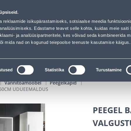
MALDUS - Bauhof has loaded
00
16
37
56
MURUNIIDUK koodiga HITT01 199,99 €
P
T
MIN
S
üpsiseid.
ndus
Teenused
Karjäärileht
a reklaamide isikupärastamiseks, sotsiaalse meedia funktsiooni
analüüsimiseks. Edastame teavet selle kohta, kuidas meie saiti 
klaami- ja analüüsipartneritele, kes võivad seda kombineerida 
OTSI
Logi
 või mida nad on kogunud teiepoolse teenuste kasutamise käigus.
KATALOOGID
TÖÖRIISTALAENUTUS
J
stused
Statistika
Turustamine
Vannitoamööbel
Peegelkapid
0X60CM UDUEEMALDUS
PEEGEL B
VALGUST