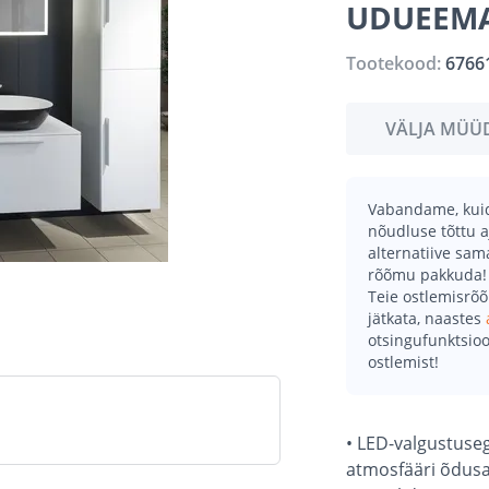
UDUEEM
Tootekood:
6766
VÄLJA MÜÜ
Vabandame, kuid 
nõudluse tõttu a
alternatiive sa
rõõmu pakkuda!
Teie ostlemisrõ
jätkata, naastes
otsingufunktsioo
ostlemist!
• LED-valgustuseg
atmosfääri õdusa