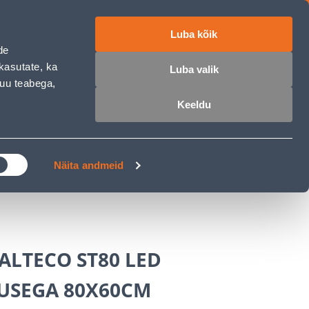
Luba kõik
ET
RU
EN
de
kasutate, ka
Luba valik
muu teabega,
 sisse
Ostunimekiri
Ostukorv
Keeldu
ÄRELMAKS
MEISTRIKLUBI
BLOGI
Näita andmeid
ALTECO ST80 LED
USEGA 80X60CM