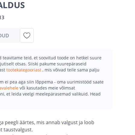
ALDUS
13
DUD
teavitame teid, et soovitud toode on hetkel suure
jutiselt otsas. Siiski pakume suurepäraseid
mast
tootekategooriast
, mis võivad teile sama palju
õm ei pea aga siin lõppema - oma uurimistööd saate
avalehele
või kasutades meie võimsat
ni, et leida veelgi meelepärasemad valikuid. Head
a peegli äärtes, mis annab valgust ja loob
t taustvalgust.