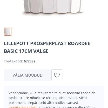
LILLEPOTT PROSPERPLAST BOARDEE
BASIC 17CM VALGE
Tootekood:
677392
VÄLJA MÜÜDUD
Vabandame, kuid teavitame teid, et soovitud toode on
hetkel suure nõudluse tõttu ajutiselt otsas. Siiski
pakume suurepäraseid alternatiive samast
tootekategooriast
, mis võivad teile sama palju rõõmu