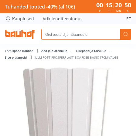
LILLEPOTT PROSPERPLAST BOARDEE BASIC 17CM VALGE - Ba
00
15
20
50
Tuhanded tooted -40% (al 10€)
P
T
MIN
S
Kauplused
Äriklienditeenindus
ET
Ehituspood Bauhof
Aed ja aiatehnika
Lillepotid ja tarvikud
Sise plastpotid
LILLEPOTT PROSPERPLAST BOARDEE BASIC 17CM VALGE