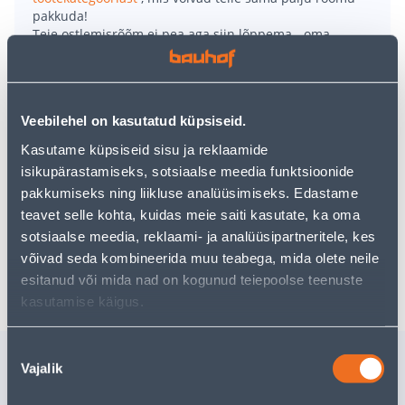
pakkuda!
Teie ostlemisrõõm ei pea aga siin lõppema - oma
uurimistööd saate jätkata, naastes
avalehele
või
kasutades meie võimsat otsingufunktsiooni, et leida
veelgi meelepärasemad valikuid. Head ostlemist!
Veebilehel on kasutatud küpsiseid.
• Plastikust lillepott.
Kasutame küpsiseid sisu ja reklaamide
• Sobib kasutamiseks nii sise- kui ka välistingimustes.
isikupärastamiseks, sotsiaalse meedia funktsioonide
• Lillepoti laius on 16,5 cm.
pakkumiseks ning liikluse analüüsimiseks. Edastame
• 14-päevane tagastusõigus.
teavet selle kohta, kuidas meie saiti kasutate, ka oma
sotsiaalse meedia, reklaami- ja analüüsipartneritele, kes
võivad seda kombineerida muu teabega, mida olete neile
Tarne pole võimalik
esitanud või mida nad on kogunud teiepoolse teenuste
kasutamise käigus.
Nõusoleku
Sarnased tooted
Vajalik
valik
POTIALUS ELHO
POTIALU