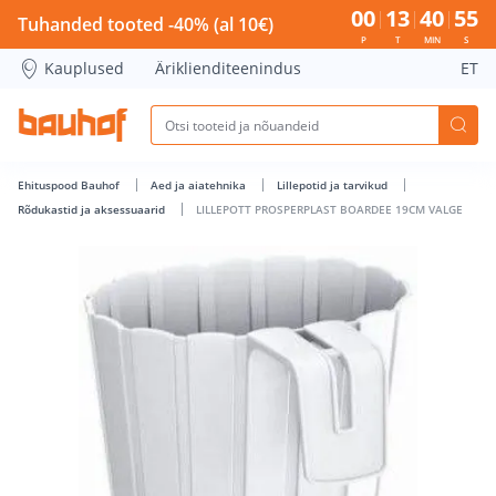
LILLEPOTT PROSPERPLAST BOARDEE 19CM VALGE - Bauhof h
00
13
40
54
Tuhanded tooted -40% (al 10€)
P
T
MIN
S
Kauplused
Äriklienditeenindus
ET
Ehituspood Bauhof
Aed ja aiatehnika
Lillepotid ja tarvikud
Rõdukastid ja aksessuaarid
LILLEPOTT PROSPERPLAST BOARDEE 19CM VALGE