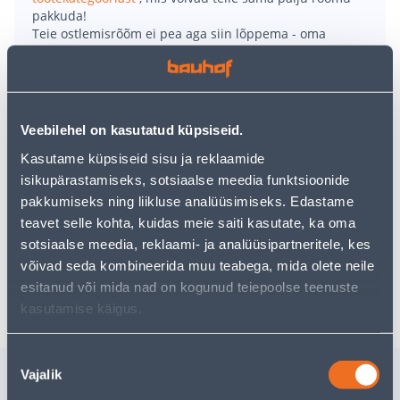
pakkuda!
Teie ostlemisrõõm ei pea aga siin lõppema - oma
uurimistööd saate jätkata, naastes
avalehele
või
kasutades meie võimsat otsingufunktsiooni, et leida
veelgi meelepärasemad valikuid. Head ostlemist!
Veebilehel on kasutatud küpsiseid.
• Prosperplast lillepott Boardee on valmistatud
Kasutame küpsiseid sisu ja reklaamide
plastikust ja sobib kasutamiseks väli- ja
isikupärastamiseks, sotsiaalse meedia funktsioonide
siseruumidesse.
pakkumiseks ning liikluse analüüsimiseks. Edastame
• Lillepoti laius on 19 cm.
teavet selle kohta, kuidas meie saiti kasutate, ka oma
• 14-päevane tagastusõigus.
sotsiaalse meedia, reklaami- ja analüüsipartneritele, kes
võivad seda kombineerida muu teabega, mida olete neile
Tarne pole võimalik
esitanud või mida nad on kogunud teiepoolse teenuste
kasutamise käigus.
Nõusoleku
Sarnased tooted
Vajalik
valik