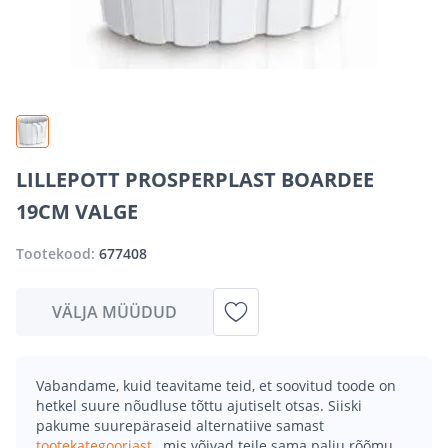
LILLEPOTT PROSPERPLAST BOARDEE
19CM VALGE
Tootekood:
677408
VÄLJA MÜÜDUD
Vabandame, kuid teavitame teid, et soovitud toode on
hetkel suure nõudluse tõttu ajutiselt otsas. Siiski
pakume suurepäraseid alternatiive samast
tootekategooriast
, mis võivad teile sama palju rõõmu