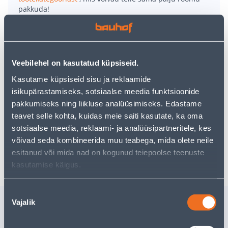
pakkuda!
Teie ostlemisrõõm ei pea aga siin lõppema - oma
uurimistööd saate jätkata, naastes
avalehele
või
kasutades meie võimsat otsingufunktsiooni, et leida
veelgi meelepärasemad valikuid. Head ostlemist!
Veebilehel on kasutatud küpsiseid.
Kasutame küpsiseid sisu ja reklaamide
• Neljakandiline LED valgustusega peegel.
isikupärastamiseks, sotsiaalse meedia funktsioonide
• Mõõtmed on 60 x 80 cm, paksus 4 mm.
pakkumiseks ning liikluse analüüsimiseks. Edastame
• Valgusvoog 440 lm, võimsus 10 W ja kaitseklass IP44.
teavet selle kohta, kuidas meie saiti kasutate, ka oma
• 14-päevane tagastusõigus.
sotsiaalse meedia, reklaami- ja analüüsipartneritele, kes
võivad seda kombineerida muu teabega, mida olete neile
Tarne pole võimalik
esitanud või mida nad on kogunud teiepoolse teenuste
kasutamise käigus.
Nõusoleku
Sarnased tooted
Vajalik
valik
PEEGEL RY01-7050 LED
PEEGEL R