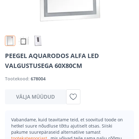
PEEGEL AQUARODOS ALFA LED
VALGUSTUSEGA 60X80CM
Tootekood:
678004
VÄLJA MÜÜDUD
Vabandame, kuid teavitame teid, et soovitud toode on
hetkel suure nõudluse tõttu ajutiselt otsas. Siiski
pakume suurepäraseid alternatiive samast
tootekategooriast
, mis võivad teile sama palju rõõmu