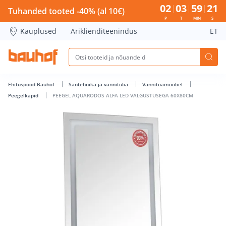
PEEGEL AQUARODOS ALFA LED VALGUSTUSEGA 60X80CM - B
02
03
59
20
Tuhanded tooted -40% (al 10€)
P
T
MIN
S
Kauplused
Äriklienditeenindus
ET
Ehituspood Bauhof
Santehnika ja vannituba
Vannitoamööbel
Peegelkapid
PEEGEL AQUARODOS ALFA LED VALGUSTUSEGA 60X80CM