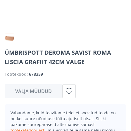
ÜMBRISPOTT DEROMA SAVIST ROMA
LISCIA GRAFIIT 42CM VALGE
Tootekood:
678359
VÄLJA MÜÜDUD
Vabandame, kuid teavitame teid, et soovitud toode on
hetkel suure nõudluse tõttu ajutiselt otsas. Siiski
pakume suurepäraseid alternatiive samast
tootekategooriast
, mis võivad teile sama palju rõõmu