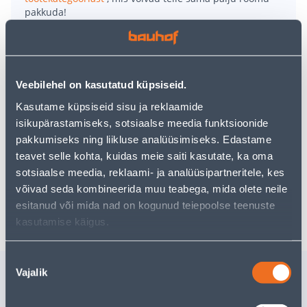
pakkuda!
Teie ostlemisrõõm ei pea aga siin lõppema - oma
uurimistööd saate jätkata, naastes
avalehele
või
kasutades meie võimsat otsingufunktsiooni, et leida
veelgi meelepärasemad valikuid. Head ostlemist!
Veebilehel on kasutatud küpsiseid.
Kasutame küpsiseid sisu ja reklaamide
• Savist ümbrispott.
isikupärastamiseks, sotsiaalse meedia funktsioonide
• Laius on 43 cm.
pakkumiseks ning liikluse analüüsimiseks. Edastame
• Sobib kasutamiseks nii sise- kui välistingimustes.
teavet selle kohta, kuidas meie saiti kasutate, ka oma
• 14-päevane tagastusõigus.
sotsiaalse meedia, reklaami- ja analüüsipartneritele, kes
võivad seda kombineerida muu teabega, mida olete neile
Tarne pole võimalik
esitanud või mida nad on kogunud teiepoolse teenuste
kasutamise käigus.
Nõusoleku
Sarnased tooted
Vajalik
valik
RÕDUKAST
ÜMBRISP