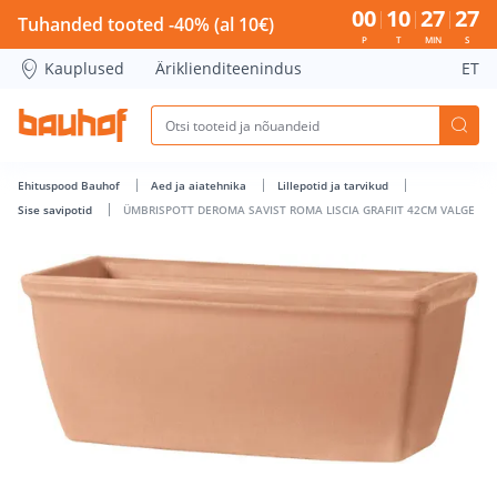
ÜMBRISPOTT DEROMA SAVIST ROMA LISCIA GRAFIIT 42CM VA
00
10
27
26
Tuhanded tooted -40% (al 10€)
P
T
MIN
S
Kauplused
Äriklienditeenindus
ET
Ehituspood Bauhof
Aed ja aiatehnika
Lillepotid ja tarvikud
Sise savipotid
ÜMBRISPOTT DEROMA SAVIST ROMA LISCIA GRAFIIT 42CM VALGE