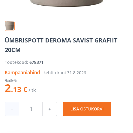
ÜMBRISPOTT DEROMA SAVIST GRAFIIT
20CM
Tootekood:
678371
Kampaaniahind
kehtib kuni
31.8.2026
4
.26 €
2
.13 €
/ tk
−
+
LISA OSTUKORVI