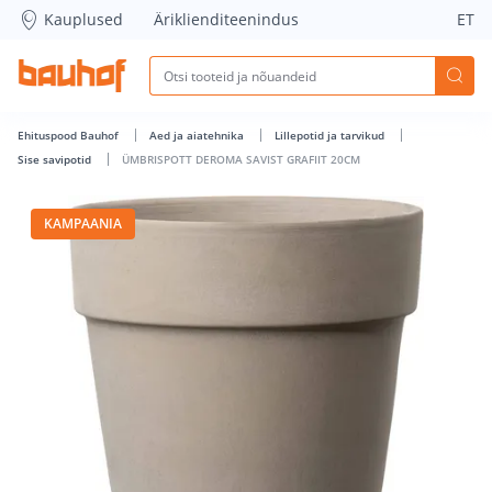
ÜMBRISPOTT DEROMA SAVIST GRAFIIT 20CM - Bauhof has l
Kauplused
Äriklienditeenindus
ET
Ehituspood Bauhof
Aed ja aiatehnika
Lillepotid ja tarvikud
Sise savipotid
ÜMBRISPOTT DEROMA SAVIST GRAFIIT 20CM
KAMPAANIA