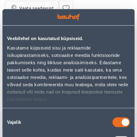
Vaata saadavust
• Savist ümbrispott.
• Laius on 20,2 cm.
Veebilehel on kasutatud küpsiseid.
• Sobib kasutamiseks nii sise- kui välistingimustes.
• 14-päevane tagastusõigus.
Kasutame küpsiseid sisu ja reklaamide
isikupärastamiseks, sotsiaalse meedia funktsioonide
pakkumiseks ning liikluse analüüsimiseks. Edastame
Eeldatav kojuvedu 4,19 € al. 2-5 tööpäeva
teavet selle kohta, kuidas meie saiti kasutate, ka oma
sotsiaalse meedia, reklaami- ja analüüsipartneritele, kes
Tarne pakiautomaati al. 2,29 € al. 2-5 tööpäeva
võivad seda kombineerida muu teabega, mida olete neile
Poest kätte, alates 07.08.2026
esitanud või mida nad on kogunud teiepoolse teenuste
kasutamise käigus.
Nõusoleku
Sarnased tooted
Vajalik
valik
ÜMBRISPOTT DEROMA
ÜMBRISP