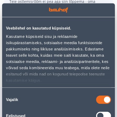
Teie ostlemisrõõm ei pea aga siin lõppema - oma
uurimistööd saate jätkata, naastes
avalehele
või
kasutades meie võimsat otsingufunktsiooni, et leida
veelgi meelepärasemad valikuid. Head ostlemist!
Veebilehel on kasutatud küpsiseid.
• Lukuga kerge jope meestele.
Kasutame küpsiseid sisu ja reklaamide
• Valmistatud nailonist.
isikupärastamiseks, sotsiaalse meedia funktsioonide
• Suurus 5XL.
pakkumiseks ning liikluse analüüsimiseks. Edastame
• 14-päevane tagastusõigus.
teavet selle kohta, kuidas meie saiti kasutate, ka oma
sotsiaalse meedia, reklaami- ja analüüsipartneritele, kes
võivad seda kombineerida muu teabega, mida olete neile
Tarne pole võimalik
esitanud või mida nad on kogunud teiepoolse teenuste
kasutamise käigus.
Sarnased tooted
Nõusoleku
Vajalik
valik
TSINKÄMBER 5L
T-SÄRKID
KOMPLEK
Eelistused