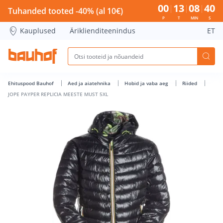
JOPE PAYPER REPLICIA MEESTE MUST 5XL - Bauhof has load
00
13
08
40
Tuhanded tooted -40% (al 10€)
P
T
MIN
S
Kauplused
Äriklienditeenindus
ET
Ehituspood Bauhof
Aed ja aiatehnika
Hobid ja vaba aeg
Riided
JOPE PAYPER REPLICIA MEESTE MUST 5XL