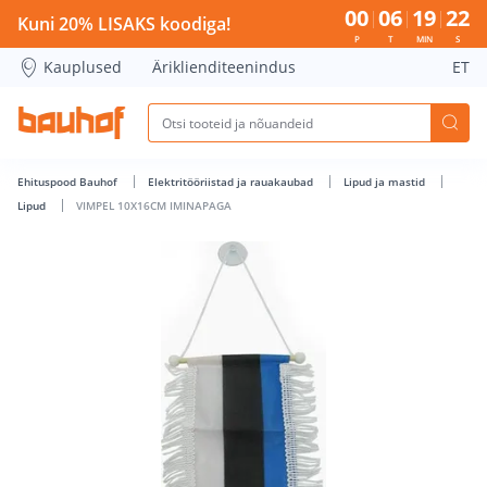
VIMPEL 10X16CM IMINAPAGA - Bauhof has loaded
00
06
19
21
Kuni 20% LISAKS koodiga!
P
T
MIN
S
Kauplused
Äriklienditeenindus
ET
Ehituspood Bauhof
Elektritööriistad ja rauakaubad
Lipud ja mastid
Lipud
VIMPEL 10X16CM IMINAPAGA