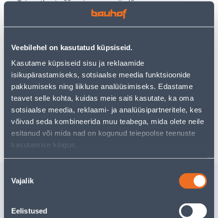
Teie ostlemisrõõm ei pea aga siin lõppema - oma
uurimistööd saate jätkata, naastes
avalehele
või
kasutades meie võimsat otsingufunktsiooni, et leida
veelgi meelepärasemad valikuid. Head ostlemist!
Veebilehel on kasutatud küpsiseid.
• Iminapaga riputatav.
Kasutame küpsiseid sisu ja reklaamide
• Mõõtmed on 10 x 16 cm.
isikupärastamiseks, sotsiaalse meedia funktsioonide
• Ääres on narmad.
pakkumiseks ning liikluse analüüsimiseks. Edastame
• 14-päevane tagastusõigus.
teavet selle kohta, kuidas meie saiti kasutate, ka oma
sotsiaalse meedia, reklaami- ja analüüsipartneritele, kes
võivad seda kombineerida muu teabega, mida olete neile
Tarne pole võimalik
esitanud või mida nad on kogunud teiepoolse teenuste
kasutamise käigus.
Nõusoleku
Sarnased tooted
Vajalik
valik
KÄSILIPP EESTI 16X10CM
JALAKRUV
M10X160 
Eelistused