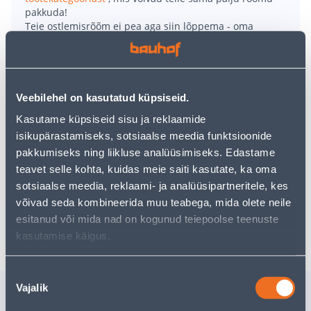
pakkuda!
Teie ostlemisrõõm ei pea aga siin lõppema - oma
uurimistööd saate jätkata, naastes
avalehele
või
kasutades meie võimsat otsingufunktsiooni, et leida
veelgi meelepärasemad valikuid. Head ostlemist!
Veebilehel on kasutatud küpsiseid.
• Betoonikruvi 6-kant 12 x 120 ETA.
Kasutame küpsiseid sisu ja reklaamide
• Ruspert kattega, pikkus on 120 mm ja läbimõõt 12
isikupärastamiseks, sotsiaalse meedia funktsioonide
mm.
pakkumiseks ning liikluse analüüsimiseks. Edastame
• Kasutamiseks välistingimustes.
teavet selle kohta, kuidas meie saiti kasutate, ka oma
• 14-päevane tagastusõigus.
sotsiaalse meedia, reklaami- ja analüüsipartneritele, kes
võivad seda kombineerida muu teabega, mida olete neile
esitanud või mida nad on kogunud teiepoolse teenuste
Tarne pole võimalik
kasutamise käigus.
Nõusoleku
Vajalik
Sarnased tooted
valik