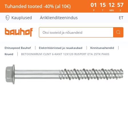
BETOONIKRUVI CLINT 6-KANT 12X120 RUSPERT ETA 25TK PAK
01
15
12
56
Tuhanded tooted -40% (al 10€)
P
T
MIN
S
Kauplused
Äriklienditeenindus
ET
Ehituspood Bauhof
Elektritööriistad ja rauakaubad
Kinnitusvahendid
Kruvid
BETOONIKRUVI CLINT 6-KANT 12X120 RUSPERT ETA 25TK PAKIS