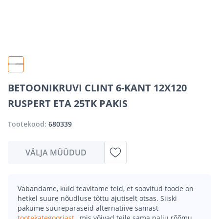
BETOONIKRUVI CLINT 6-KANT 12X120
RUSPERT ETA 25TK PAKIS
Tootekood:
680339
VÄLJA MÜÜDUD
Vabandame, kuid teavitame teid, et soovitud toode on
hetkel suure nõudluse tõttu ajutiselt otsas. Siiski
pakume suurepäraseid alternatiive samast
tootekategooriast
, mis võivad teile sama palju rõõmu