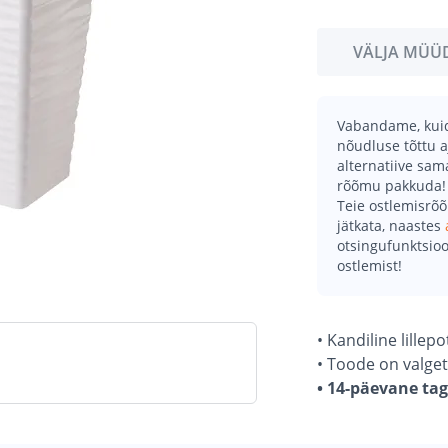
VÄLJA MÜÜ
Vabandame, kuid 
nõudluse tõttu a
alternatiive sa
rõõmu pakkuda!
Teie ostlemisrõ
jätkata, naastes
otsingufunktsioo
ostlemist!
• Kandiline lillepo
• Toode on valget
• 14-päevane ta