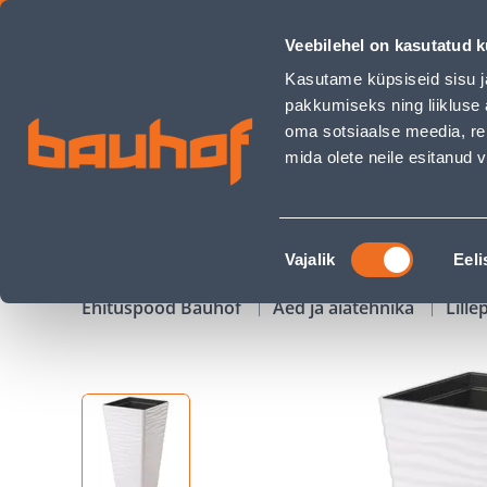
LILLEPOTT FORM-PLASTIC DUNES SLIM KANDILINE VALGE 40C
Veebilehel on kasutatud k
Kauplused
Äriklienditeenindus
Klienditeeni
Kasutame küpsiseid sisu j
pakkumiseks ning liikluse 
oma sotsiaalse meedia, re
mida olete neile esitanud
TOOTED
KAMPAANIAD
Nõusoleku
Vajalik
Eeli
valik
Ehituspood Bauhof
Aed ja aiatehnika
Lille