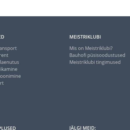
ED
MEISTRIKLUBI
ansport
Mis on Meistriklubi?
rent
Bauhofi püsisoodustused
alaenutus
Meistriklubi tingimused
õikamine
toonimine
rt
JÄLGI MEID:
PLUSED