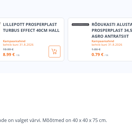
LILLEPOTT PROSPERPLAST
RÕDUKASTI ALUST
TURBUS EFFECT 40CM HALL
PROSPERPLAST 34,
AGRO ANTRATSIIT
Kampaaniahind
Kampaaniahind
kehtib kuni
31.8.2026
kehtib kuni
31.8.2026
19
.99 €
1
.86 €
8
.99 €
0
.79 €
/ tk
/ tk
oode on valget värvi. Mõõtmed on 40 x 40 x 75 cm.