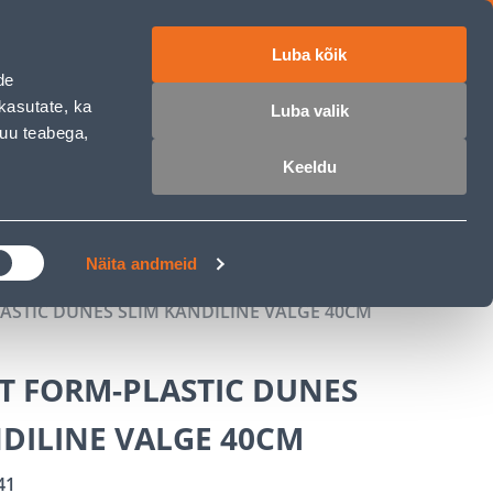
Luba kõik
ET
RU
EN
de
kasutate, ka
Luba valik
muu teabega,
 sisse
Ostunimekiri
Ostukorv
Keeldu
ÄRELMAKS
MEISTRIKLUBI
BLOGI
Näita andmeid
ASTIC DUNES SLIM KANDILINE VALGE 40CM
T FORM-PLASTIC DUNES
DILINE VALGE 40CM
41