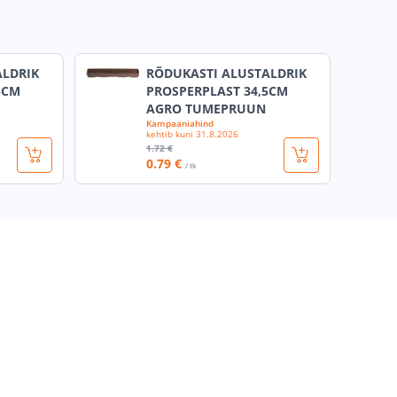
ALDRIK
RÕDUKASTI ALUSTALDRIK
5CM
PROSPERPLAST 34,5CM
AGRO TUMEPRUUN
Kampaaniahind
kehtib kuni
31.8.2026
1
.72 €
0
.79 €
/ tk