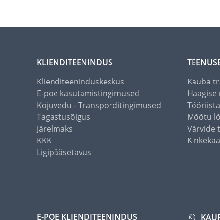
KLIENDITEENINDUS
TEENUS
Klienditeeninduskeskus
Kauba tr
E-poe kasutamistingimused
Haagise 
Kojuvedu - Transporditingimused
Tööriist
Tagastusõigus
Mõõtu l
Järelmaks
Värvide 
KKK
Kinkekaa
Ligipääsetavus
E-POE KLIENDITEENINDUS
KAU