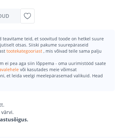
DUD
teavitame teid, et soovitud toode on hetkel suure
jutiselt otsas. Siiski pakume suurepäraseid
mast
tootekategooriast
, mis võivad teile sama palju
õm ei pea aga siin lõppema - oma uurimistööd saate
avalehele
või kasutades meie võimsat
ni, et leida veelgi meelepärasemad valikuid. Head
tt.
 värvi.
gastusõigus.