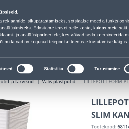
M - Bauhof has loaded
02
13
38
51
Tuhanded tooted -40% (al 10€)
P
T
MIN
S
üpsiseid.
ndus
Teenused
Karjäärileht
a reklaamide isikupärastamiseks, sotsiaalse meedia funktsiooni
analüüsimiseks. Edastame teavet selle kohta, kuidas meie saiti 
klaami- ja analüüsipartneritele, kes võivad seda kombineerida 
OTSI
Logi
 või mida nad on kogunud teiepoolse teenuste kasutamise käigus.
KATALOOGID
TÖÖRIISTALAENUTUS
J
stused
Statistika
Turustamine
potid ja tarvikud
Välis plastpotid
LILLEPOTT FORM-PL
LILLEPOT
SLIM KAN
Tootekood:
6811