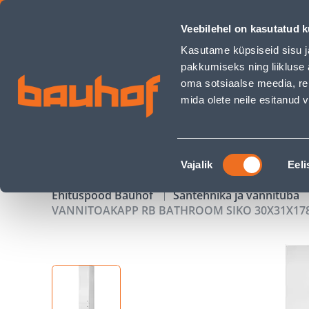
VANNITOAKAPP RB BATHROOM SIKO 30X31X178,2CM VALGE -
Veebilehel on kasutatud k
Kauplused
Äriklienditeenindus
Klienditeeni
Kasutame küpsiseid sisu j
pakkumiseks ning liikluse 
oma sotsiaalse meedia, re
mida olete neile esitanud
TOOTED
KAMPAANIAD
Nõusoleku
Vajalik
Eeli
valik
Ehituspood Bauhof
Santehnika ja vannituba
VANNITOAKAPP RB BATHROOM SIKO 30X31X17