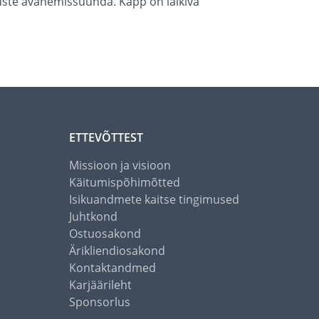
uste avanemissuunda. Kapp on läikiva
ETTEVÕTTEST
Missioon ja visioon
Käitumispõhimõtted
Isikuandmete kaitse tingimused
Juhtkond
Ostuosakond
Ärikliendiosakond
Kontaktandmed
Karjäärileht
Sponsorlus