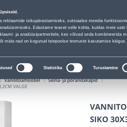
 Bauhof has loaded
00
10
45
00
Tuhanded tooted -40% (al 10€)
P
T
MIN
S
üpsiseid.
ndus
Teenused
Karjäärileht
a reklaamide isikupärastamiseks, sotsiaalse meedia funktsiooni
analüüsimiseks. Edastame teavet selle kohta, kuidas meie saiti 
klaami- ja analüüsipartneritele, kes võivad seda kombineerida 
OTSI
Logi
 või mida nad on kogunud teiepoolse teenuste kasutamise käigus.
KATALOOGID
TÖÖRIISTALAENUTUS
J
stused
Statistika
Turustamine
Vannitoamööbel
Seina- ja põrandakapid
8,2CM VALGE
VANNITO
SIKO 30X