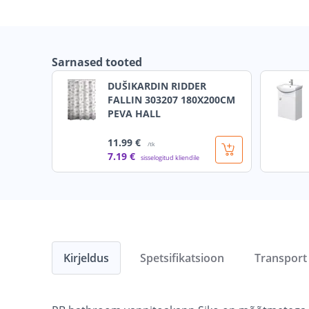
Sarnased tooted
DUŠIKARDIN RIDDER
FALLIN 303207 180X200CM
PEVA HALL
11
.99 €
/tk
7
.19 €
sisselogitud kliendile
Kirjeldus
Spetsifikatsioon
Transport