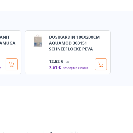
ANIT
DUŠIKARDIN 180X200CM
LAMUGA
AQUAMOD 303151
SCHNEEFLOCKE PEVA
12
.52 €
/tk
7
.51 €
le
sisselogitud kliendile