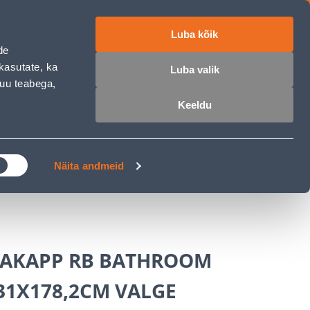
Luba kõik
ET
RU
EN
de
kasutate, ka
Luba valik
muu teabega,
 sisse
Ostunimekiri
Ostukorv
Keeldu
ÄRELMAKS
MEISTRIKLUBI
BLOGI
Näita andmeid
AKAPP RB BATHROOM
31X178,2CM VALGE