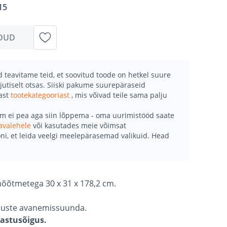
15
DUD
teavitame teid, et soovitud toode on hetkel suure
jutiselt otsas. Siiski pakume suurepäraseid
mast
tootekategooriast
, mis võivad teile sama palju
õm ei pea aga siin lõppema - oma uurimistööd saate
avalehele
või kasutades meie võimsat
ni, et leida veelgi meelepärasemad valikuid. Head
õõtmetega 30 x 31 x 178,2 cm.
a uste avanemissuunda.
gastusõigus.