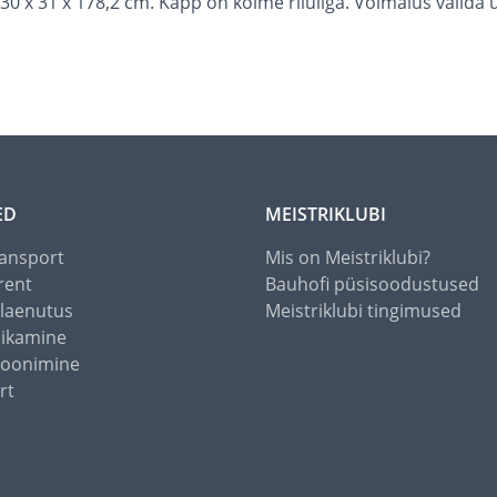
x 31 x 178,2 cm. Kapp on kolme riiuliga. Võimalus valida 
ED
MEISTRIKLUBI
ansport
Mis on Meistriklubi?
rent
Bauhofi püsisoodustused
alaenutus
Meistriklubi tingimused
õikamine
toonimine
rt