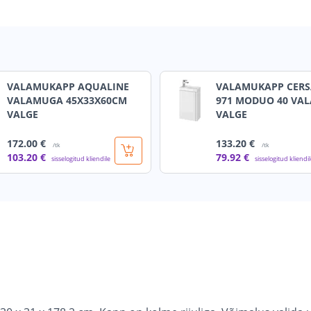
VALAMUKAPP AQUALINE
VALAMUKAPP CERS
VALAMUGA 45X33X60CM
971 MODUO 40 VA
VALGE
VALGE
172
.00 €
133
.20 €
/tk
/tk
103
.20 €
79
.92 €
sisselogitud kliendile
sisselogitud kliendi