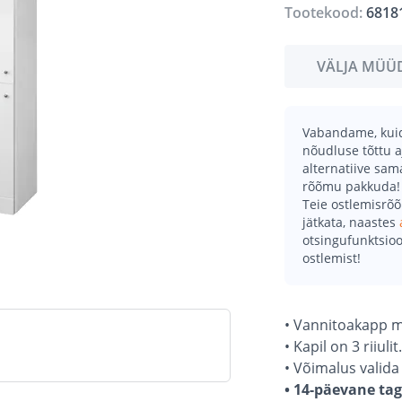
Tootekood:
6818
VÄLJA MÜÜ
Vabandame, kuid 
nõudluse tõttu a
alternatiive sa
rõõmu pakkuda!
Teie ostlemisrõ
jätkata, naastes
otsingufunktsioo
ostlemist!
• Vannitoakapp m
• Kapil on 3 riiulit.
• Võimalus valid
• 14-päevane ta