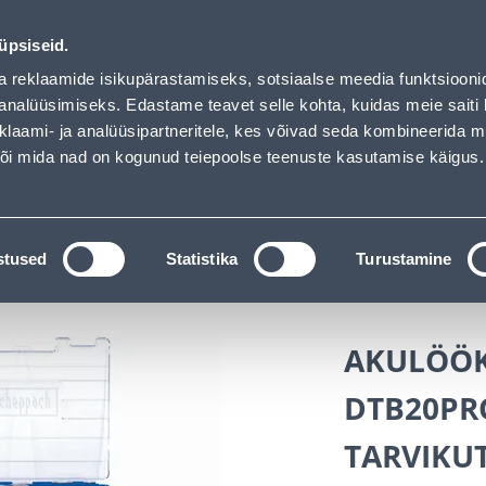
VIKUT KOHVRIS - Bauhof has loaded
ndus
Teenused
Karjäärileht
üpsiseid.
a reklaamide isikupärastamiseks, sotsiaalse meedia funktsiooni
OTSI
Logi
analüüsimiseks. Edastame teavet selle kohta, kuidas meie saiti 
klaami- ja analüüsipartneritele, kes võivad seda kombineerida 
 või mida nad on kogunud teiepoolse teenuste kasutamise käigus.
KATALOOGID
TÖÖRIISTALAENUTUS
J
kaubad
Elektritööriistad
Akutrellid
stused
Statistika
Turustamine
 JA 206 TARVIKUT KOHVRIS
AKULÖÖK
DTB20PRO
TARVIKU