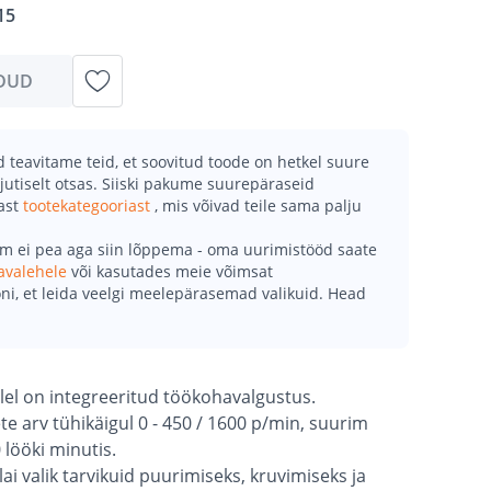
15
DUD
teavitame teid, et soovitud toode on hetkel suure
jutiselt otsas. Siiski pakume suurepäraseid
mast
tootekategooriast
, mis võivad teile sama palju
õm ei pea aga siin lõppema - oma uurimistööd saate
avalehele
või kasutades meie võimsat
ni, et leida veelgi meelepärasemad valikuid. Head
illel on integreeritud töökohavalgustus.
 arv tühikäigul 0 - 450 / 1600 p/min, suurim
 lööki minutis.
lai valik tarvikuid puurimiseks, kruvimiseks ja