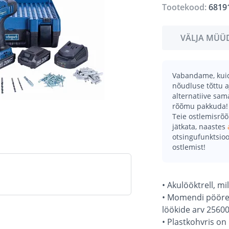
Tootekood:
6819
VÄLJA MÜÜ
Vabandame, kuid 
nõudluse tõttu a
alternatiive sa
rõõmu pakkuda!
Teie ostlemisrõ
jätkata, naastes
otsingufunktsioo
ostlemist!
• Akulööktrell, m
• Momendi pöörete
löökide arv 25600
• Plastkohvris on 