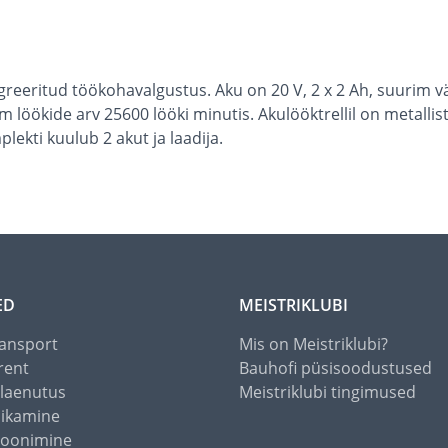
tegreeritud töökohavalgustus. Aku on 20 V, 2 x 2 Ah, suur
m löökide arv 25600 lööki minutis. Akulööktrellil on metallist
ekti kuulub 2 akut ja laadija.
ED
MEISTRIKLUBI
ansport
Mis on Meistriklubi?
rent
Bauhofi püsisoodustused
alaenutus
Meistriklubi tingimused
õikamine
toonimine