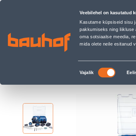
AKULÖÖKTRELL SCHEPPACH DTB20PROS 2X2,0AH JA 206 TAR
Kauplused
Äriklienditeenindus
Klienditeeni
Veebilehel on kasutatud k
Kasutame küpsiseid sisu j
pakkumiseks ning liikluse 
oma sotsiaalse meedia, re
mida olete neile esitanud
TOOTED
KAMPAANIAD
Nõusoleku
Ehituspood Bauhof
Elektritööriistad ja raua
Vajalik
Eeli
valik
AKULÖÖKTRELL SCHEPPACH DTB20PROS 2X2,0AH