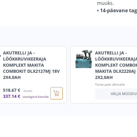
muuks.
• 14-päevane ta
AKUTRELLI JA -
AKUTRELLI JA -
LÖÖKKRUVIKEERAJA
LÖÖKKRUVIKEERAJ
KOMPLEKT MAKITA
KOMPLEKT COMBOK
COMBOKIT DLX2127MJ 18V
MAKITA DLX2220AJ
2X4,0AH
2X2,0AH
Tarne pole võimalik
518
.67 €
/kompl.
VÄLJA MÜÜDU
337
.14 €
sisselogitud kliendile