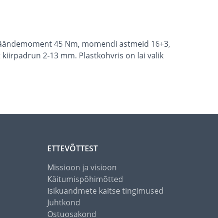
im väändemoment 45 Nm, momendi astmeid 16+3,
 kiirpadrun 2-13 mm. Plastkohvris on lai valik
ETTEVÕTTEST
Missioon ja visioon
Käitumispõhimõtted
Isikuandmete kaitse tingimused
Juhtkond
Ostuosakond