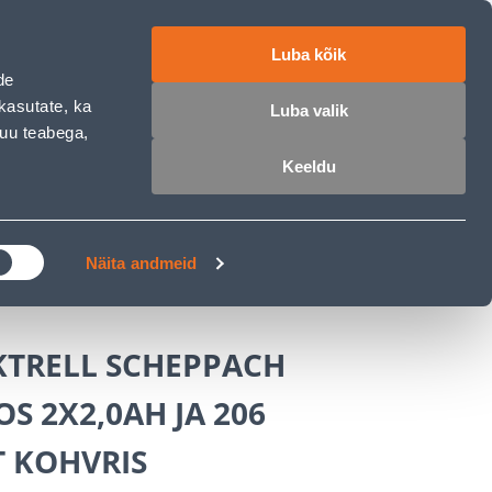
ET
RU
EN
Luba kõik
de
 sisse
Ostunimekiri
Ostukorv
kasutate, ka
Luba valik
muu teabega,
Keeldu
ÄRELMAKS
MEISTRIKLUBI
BLOGI
Näita andmeid
TRELL SCHEPPACH
S 2X2,0AH JA 206
T KOHVRIS