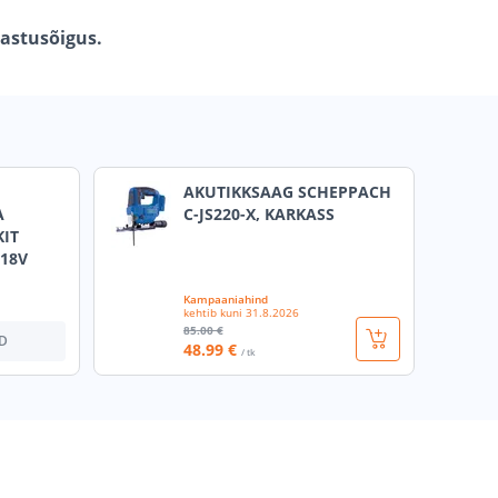
gastusõigus.
AKUTIKKSAAG SCHEPPACH
A
C-JS220-X, KARKASS
IT
 18V
Kampaaniahind
kehtib kuni
31.8.2026
85
.00 €
D
48
.99 €
/ tk