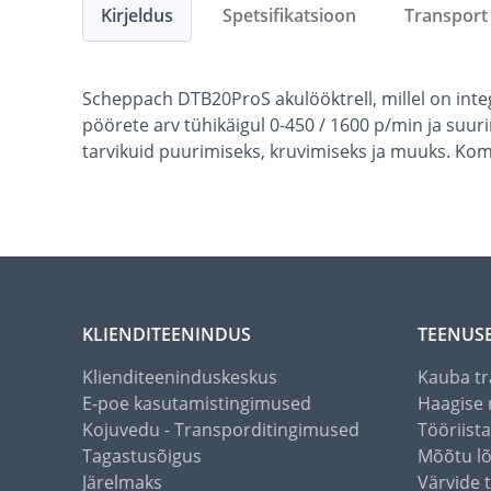
Kirjeldus
Spetsifikatsioon
Transport
Scheppach DTB20ProS akulööktrell, millel on in
pöörete arv tühikäigul 0-450 / 1600 p/min ja suuri
tarvikuid puurimiseks, kruvimiseks ja muuks. Kompl
KLIENDITEENINDUS
TEENUS
Klienditeeninduskeskus
Kauba tr
E-poe kasutamistingimused
Haagise 
Kojuvedu - Transporditingimused
Tööriist
Tagastusõigus
Mõõtu l
Järelmaks
Värvide 