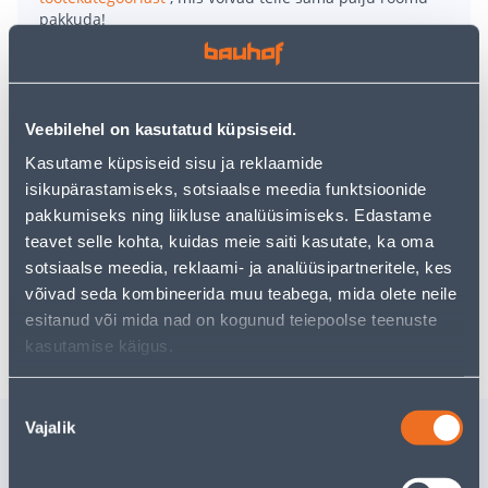
pakkuda!
Teie ostlemisrõõm ei pea aga siin lõppema - oma
uurimistööd saate jätkata, naastes
avalehele
või
kasutades meie võimsat otsingufunktsiooni, et leida
veelgi meelepärasemad valikuid. Head ostlemist!
Veebilehel on kasutatud küpsiseid.
Kasutame küpsiseid sisu ja reklaamide
• L-profiil on terasest ja halli värvi.
isikupärastamiseks, sotsiaalse meedia funktsioonide
• Mõõtmetega 1,5 x 1 x 100 cm.
pakkumiseks ning liikluse analüüsimiseks. Edastame
• Sisetingimustes kasutamiseks.
teavet selle kohta, kuidas meie saiti kasutate, ka oma
• 14-päevane tagastusõigus.
sotsiaalse meedia, reklaami- ja analüüsipartneritele, kes
võivad seda kombineerida muu teabega, mida olete neile
esitanud või mida nad on kogunud teiepoolse teenuste
Tarne pole võimalik
kasutamise käigus.
Nõusoleku
Sarnased tooted
Vajalik
valik
JALAKRUVI CLINT
MÖÖBLIP