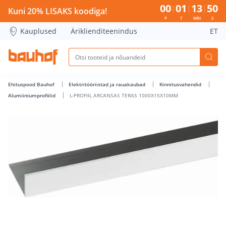
L-PROFIIL ARCANSAS TERAS 1000X15X10MM - Bauhof has lo
00
01
13
50
Kuni 20% LISAKS koodiga!
P
T
MIN
S
Kauplused
Äriklienditeenindus
ET
Ehituspood Bauhof
Elektritööriistad ja rauakaubad
Kinnitusvahendid
Alumiiniumprofiilid
L-PROFIIL ARCANSAS TERAS 1000X15X10MM