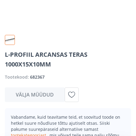
L-PROFIIL ARCANSAS TERAS
1000X15X10MM
Tootekood:
682367
VÄLJA MÜÜDUD
Vabandame, kuid teavitame teid, et soovitud toode on
hetkel suure nõudluse tõttu ajutiselt otsas. Siiski
pakume suurepäraseid alternatiive samast
tootekategooriast
, mis võivad teile sama palju rõõmu