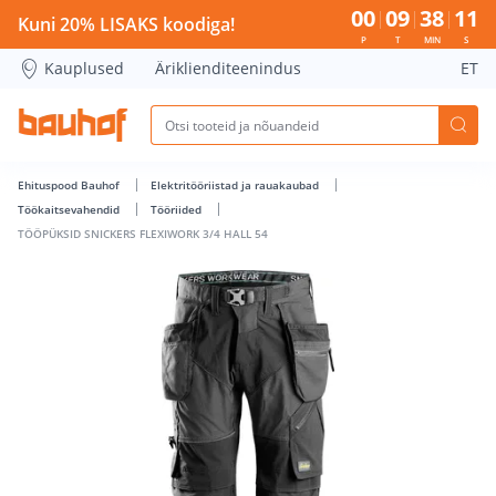
TÖÖPÜKSID SNICKERS FLEXIWORK 3/4 HALL 54 - Bauhof has
00
09
38
11
Kuni 20% LISAKS koodiga!
P
T
MIN
S
Kauplused
Äriklienditeenindus
ET
Ehituspood Bauhof
Elektritööriistad ja rauakaubad
Töökaitsevahendid
Tööriided
TÖÖPÜKSID SNICKERS FLEXIWORK 3/4 HALL 54