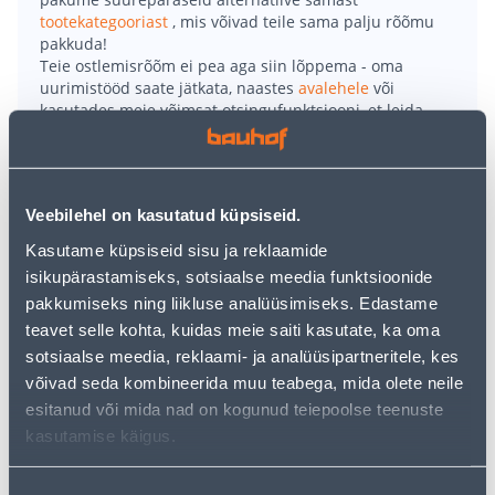
tootekategooriast
, mis võivad teile sama palju rõõmu
pakkuda!
Teie ostlemisrõõm ei pea aga siin lõppema - oma
uurimistööd saate jätkata, naastes
avalehele
või
kasutades meie võimsat otsingufunktsiooni, et leida
veelgi meelepärasemad valikuid. Head ostlemist!
• Funktsionaalsed tööpüksid on loodud liikuma ja
Veebilehel on kasutatud küpsiseid.
kestma.
Kasutame küpsiseid sisu ja reklaamide
• Eelpainutatud sääred, veniv kangas seal, kus järele
isikupärastamiseks, sotsiaalse meedia funktsioonide
anda ning tugev Cordura® neis paigus, mis enim
pakkumiseks ning liikluse analüüsimiseks. Edastame
hõõrdumist saavad.
teavet selle kohta, kuidas meie saiti kasutate, ka oma
• Käepärane taskutesüsteem ja ripptaskud
sotsiaalse meedia, reklaami- ja analüüsipartneritele, kes
võimaldavad kõike vajalikku kaasas kanda.
võivad seda kombineerida muu teabega, mida olete neile
• Suurus 54.
esitanud või mida nad on kogunud teiepoolse teenuste
• 14-päevane tagastusõigus.
kasutamise käigus.
Tarne pole võimalik