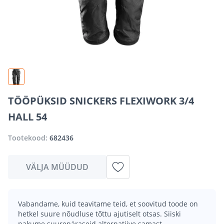
TÖÖPÜKSID SNICKERS FLEXIWORK 3/4
HALL 54
Tootekood:
682436
VÄLJA MÜÜDUD
Vabandame, kuid teavitame teid, et soovitud toode on
hetkel suure nõudluse tõttu ajutiselt otsas. Siiski
pakume suurepäraseid alternatiive samast