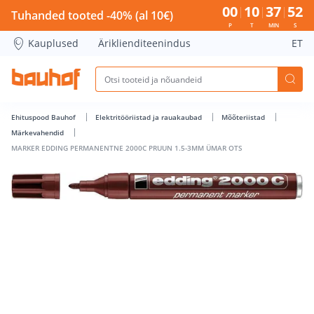
MARKER EDDING PERMANENTNE 2000C PRUUN 1.5-3MM ÜMAR
00
10
37
52
Tuhanded tooted -40% (al 10€)
P
T
MIN
S
Kauplused
Äriklienditeenindus
ET
Ehituspood Bauhof
Elektritööriistad ja rauakaubad
Mõõteriistad
Märkevahendid
MARKER EDDING PERMANENTNE 2000C PRUUN 1.5-3MM ÜMAR OTS