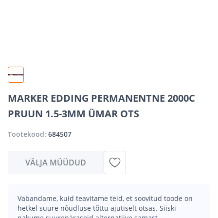
MARKER EDDING PERMANENTNE 2000C
PRUUN 1.5-3MM ÜMAR OTS
Tootekood:
684507
VÄLJA MÜÜDUD
Vabandame, kuid teavitame teid, et soovitud toode on
hetkel suure nõudluse tõttu ajutiselt otsas. Siiski
pakume suurepäraseid alternatiive samast