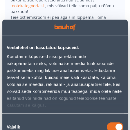
tootekategooriast
, mis võivad teile sama palju rõõmu
pakkuda!
Teie ostlemisrõõm ei pea aga siin lõppema - oma
uurimistööd saate jätkata, naastes
avalehele
või
kasutades meie võimsat otsingufunktsiooni, et leida
veelgi meelepärasemad valikuid. Head ostlemist!
Veebilehel on kasutatud küpsiseid.
• Veekindel marker kirjutamiseks peaaegu kõikidel
Kasutame küpsiseid sisu ja reklaamide
materjalidel, sh metall, plastik ja klaas.
isikupärastamiseks, sotsiaalse meedia funktsioonide
• Valguskindel, kulumiskindel ja kiiresti kuivav.
pakkumiseks ning liikluse analüüsimiseks. Edastame
• Ümara otsaga ja joone laius 1,5-3 mm.
teavet selle kohta, kuidas meie saiti kasutate, ka oma
• Pruuni värvi.
sotsiaalse meedia, reklaami- ja analüüsipartneritele, kes
• 14-päevane tagastusõigus.
võivad seda kombineerida muu teabega, mida olete neile
esitanud või mida nad on kogunud teiepoolse teenuste
kasutamise käigus.
Tarne pole võimalik
Nõusoleku
Vajalik
valik