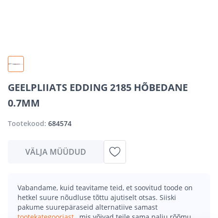
GEELPLIIATS EDDING 2185 HÕBEDANE
0.7MM
Tootekood:
684574
VÄLJA MÜÜDUD
Vabandame, kuid teavitame teid, et soovitud toode on
hetkel suure nõudluse tõttu ajutiselt otsas. Siiski
pakume suurepäraseid alternatiive samast
tootekategooriast
, mis võivad teile sama palju rõõmu