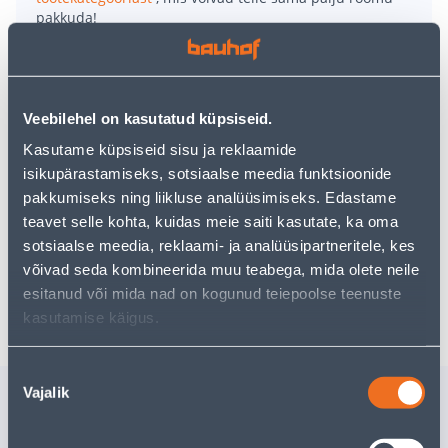
pakkuda!
Teie ostlemisrõõm ei pea aga siin lõppema - oma
uurimistööd saate jätkata, naastes
avalehele
või
kasutades meie võimsat otsingufunktsiooni, et leida
veelgi meelepärasemad valikuid. Head ostlemist!
Veebilehel on kasutatud küpsiseid.
Kasutame küpsiseid sisu ja reklaamide
• Geelpliiatsi kuul on 0,7 mm laiusega.
isikupärastamiseks, sotsiaalse meedia funktsioonide
• Mugava kummeeritud sõrmeosaga.
pakkumiseks ning liikluse analüüsimiseks. Edastame
• Hõbedast värvi.
teavet selle kohta, kuidas meie saiti kasutate, ka oma
• 14-päevane tagastusõigus.
sotsiaalse meedia, reklaami- ja analüüsipartneritele, kes
võivad seda kombineerida muu teabega, mida olete neile
esitanud või mida nad on kogunud teiepoolse teenuste
Tarne pole võimalik
kasutamise käigus.
Nõusoleku
Sarnased tooted
Vajalik
valik
GALVANISEERITUD
MARKER 