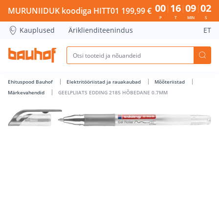
GEELPLIIATS EDDING 2185 HÕBEDANE 0.7MM - Bauhof has 
00
16
09
01
MURUNIIDUK koodiga HITT01 199,99 €
P
T
MIN
S
Kauplused
Äriklienditeenindus
ET
Ehituspood Bauhof
Elektritööriistad ja rauakaubad
Mõõteriistad
Märkevahendid
GEELPLIIATS EDDING 2185 HÕBEDANE 0.7MM