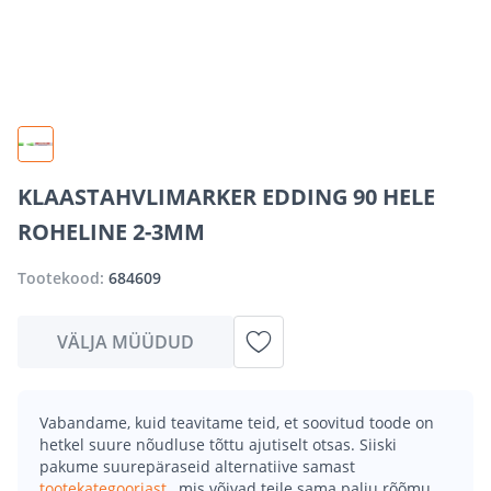
KLAASTAHVLIMARKER EDDING 90 HELE
ROHELINE 2-3MM
Tootekood:
684609
VÄLJA MÜÜDUD
Vabandame, kuid teavitame teid, et soovitud toode on
hetkel suure nõudluse tõttu ajutiselt otsas. Siiski
pakume suurepäraseid alternatiive samast
tootekategooriast
, mis võivad teile sama palju rõõmu