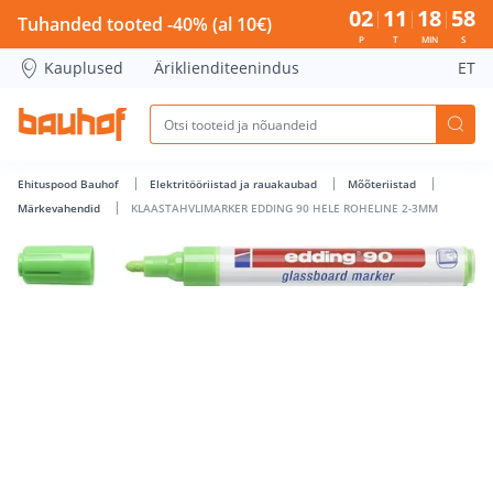
KLAASTAHVLIMARKER EDDING 90 HELE ROHELINE 2-3MM - B
02
11
18
58
Tuhanded tooted -40% (al 10€)
P
T
MIN
S
Kauplused
Äriklienditeenindus
ET
Ehituspood Bauhof
Elektritööriistad ja rauakaubad
Mõõteriistad
Märkevahendid
KLAASTAHVLIMARKER EDDING 90 HELE ROHELINE 2-3MM