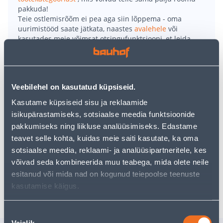
pakkuda!
Teie ostlemisrõõm ei pea aga siin lõppema - oma
uurimistööd saate jätkata, naastes
avalehele
või
kasutades meie võimsat otsingufunktsiooni, et leida
veelgi meelepärasemad valikuid. Head ostlemist!
• Klaastahvlimarker on loodud klaaspindadele ja
Veebilehel on kasutatud küpsiseid.
klaastahvlitele.
Kasutame küpsiseid sisu ja reklaamide
• Marker kuivab kiirelt ja pühkides (kuivpuhastus)
isikupärastamiseks, sotsiaalse meedia funktsioonide
eemaldatav tint.
pakkumiseks ning liikluse analüüsimiseks. Edastame
• Valguskindel ja 90% katvusega.
teavet selle kohta, kuidas meie saiti kasutate, ka oma
• Rohelist värvi.
sotsiaalse meedia, reklaami- ja analüüsipartneritele, kes
• 14-päevane tagastusõigus.
võivad seda kombineerida muu teabega, mida olete neile
esitanud või mida nad on kogunud teiepoolse teenuste
Tarne pole võimalik
kasutamise käigus.
Nõusoleku
Vajalik