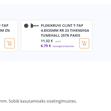
T-TAP
PLEKIKRUVI CLINT T-TAP
MM ZN
4,8X35MM RR 23 TIHENDIGA
TUMEHALL 25TK PAKIS
11
.32 €
/pakk
6
.79 €
sisselogitud kliendile
4 mm. Sobib kasutamiseks sisetingimustes.