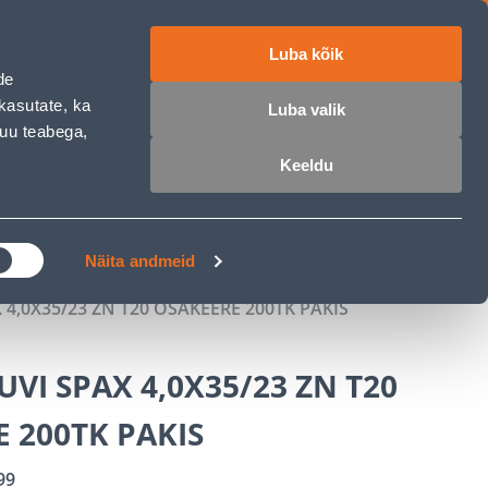
Luba kõik
ET
RU
EN
de
kasutate, ka
Luba valik
muu teabega,
 sisse
Ostunimekiri
Ostukorv
Keeldu
ÄRELMAKS
MEISTRIKLUBI
BLOGI
Näita andmeid
4,0X35/23 ZN T20 OSAKEERE 200TK PAKIS
VI SPAX 4,0X35/23 ZN T20
 200TK PAKIS
99