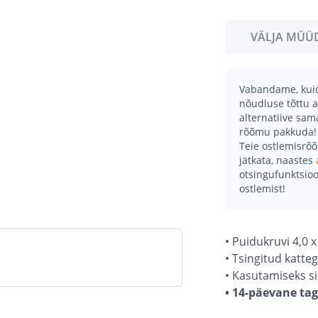
VÄLJA MÜÜ
Vabandame, kuid 
nõudluse tõttu a
alternatiive sa
rõõmu pakkuda!
Teie ostlemisrõ
jätkata, naastes
otsingufunktsioo
ostlemist!
• Puidukruvi 4,0 
• Tsingitud katte
• Kasutamiseks s
• 14-päevane ta