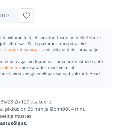
DUD
teavitame teid, et soovitud toode on hetkel suure
jutiselt otsas. Siiski pakume suurepäraseid
mast
tootekategooriast
, mis võivad teile sama palju
õm ei pea aga siin lõppema - oma uurimistööd saate
avalehele
või kasutades meie võimsat
ni, et leida veelgi meelepärasemad valikuid. Head
x 35/23 Zn T20 osakeere.
ga, pikkus on 35 mm ja läbimõõt 4 mm.
isetingimustes.
gastusõigus.