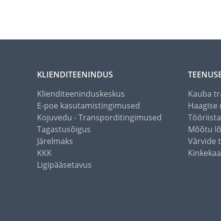
KLIENDITEENINDUS
TEENUS
Klienditeeninduskeskus
Kauba tr
E-poe kasutamistingimused
Haagise 
Kojuvedu - Transporditingimused
Tööriist
Tagastusõigus
Mõõtu l
Järelmaks
Värvide 
KKK
Kinkekaa
Ligipääsetavus