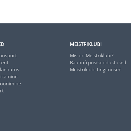
ED
MEISTRIKLUBI
ansport
Mis on Meistriklubi?
rent
Bauhofi püsisoodustused
alaenutus
Meistriklubi tingimused
õikamine
toonimine
rt