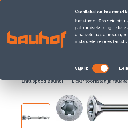
PUIDUKRUVI SPAX 4,0X35/23 ZN T20 OSAKEERE 200TK PAKIS 
Veebilehel on kasutatud k
Kauplused
Äriklienditeenindus
Klienditeeni
Kasutame küpsiseid sisu j
pakkumiseks ning liikluse 
oma sotsiaalse meedia, re
mida olete neile esitanud
TOOTED
KAMPAANIAD
Nõusoleku
Vajalik
Eeli
valik
Ehituspood Bauhof
Elektritööriistad ja raua