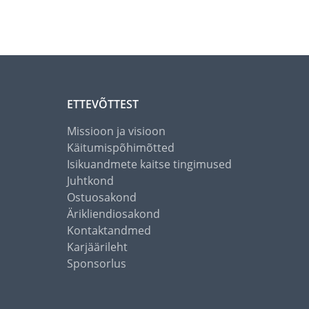
ETTEVÕTTEST
Missioon ja visioon
Käitumispõhimõtted
Isikuandmete kaitse tingimused
Juhtkond
Ostuosakond
Ärikliendiosakond
Kontaktandmed
Karjäärileht
Sponsorlus