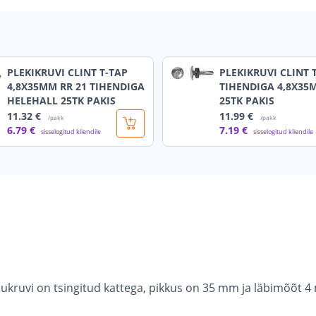
PLEKIKRUVI CLINT T-TAP
PLEKIKRUVI CLINT 
4,8X35MM RR 21 TIHENDIGA
TIHENDIGA 4,8X35
HELEHALL 25TK PAKIS
25TK PAKIS
11
.32 €
11
.99 €
/pakk
/pakk
6
.79 €
7
.19 €
sisselogitud kliendile
sisselogitud kliendile
dukruvi on tsingitud kattega, pikkus on 35 mm ja läbimõõt 