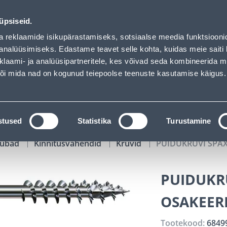
- Bauhof has loaded
01
07
18
51
Tuhanded tooted -40% (al 10€)
P
T
MIN
S
üpsiseid.
ndus
Teenused
Karjäärileht
a reklaamide isikupärastamiseks, sotsiaalse meedia funktsiooni
analüüsimiseks. Edastame teavet selle kohta, kuidas meie saiti 
klaami- ja analüüsipartneritele, kes võivad seda kombineerida 
OTSI
Logi
 või mida nad on kogunud teiepoolse teenuste kasutamise käigus.
KATALOOGID
TÖÖRIISTALAENUTUS
J
stused
Statistika
Turustamine
kaubad
Kinnitusvahendid
Kruvid
PUIDUKRUVI SPAX 
PUIDUKRU
OSAKEERE
Tootekood:
6849