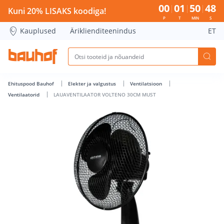
LAUAVENTILAATOR VOLTENO 30CM MUST - Bauhof has loa
00
01
50
48
Kuni 20% LISAKS koodiga!
P
T
MIN
S
Kauplused
Äriklienditeenindus
ET
Ehituspood Bauhof
Elekter ja valgustus
Ventilatsioon
Ventilaatorid
LAUAVENTILAATOR VOLTENO 30CM MUST