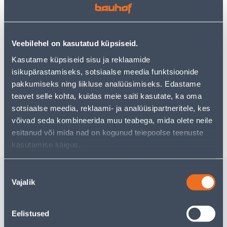
Teie ostlemisrõõm ei pea aga siin lõppema - oma
uurimistööd saate jätkata, naastes
avalehele
või
kasutades meie võimsat otsingufunktsiooni, et leida
veelgi meelepärasemad valikuid. Head ostlemist!
Veebilehel on kasutatud küpsiseid.
Kasutame küpsiseid sisu ja reklaamide
• Lauaventilaator 30 cm diameetriga.
isikupärastamiseks, sotsiaalse meedia funktsioonide
• Toode on musta värvi.
pakkumiseks ning liikluse analüüsimiseks. Edastame
• 14-päevane tagastusõigus.
teavet selle kohta, kuidas meie saiti kasutate, ka oma
sotsiaalse meedia, reklaami- ja analüüsipartneritele, kes
võivad seda kombineerida muu teabega, mida olete neile
Tarne pole võimalik
esitanud või mida nad on kogunud teiepoolse teenuste
kasutamise käigus.
Sarnased tooted
Nõusoleku
Vajalik
valik
LAOKARP PROSPERPLAST
PUUKORV
150X200X290MM MUST
MUST
Eelistused
3
.46 €
14
.66 €
/tk
/t
2
.25 €
9
.53 €