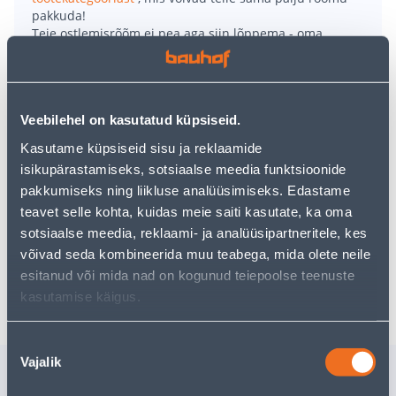
pakkuda!
Teie ostlemisrõõm ei pea aga siin lõppema - oma
uurimistööd saate jätkata, naastes
avalehele
või
kasutades meie võimsat otsingufunktsiooni, et leida
veelgi meelepärasemad valikuid. Head ostlemist!
Veebilehel on kasutatud küpsiseid.
• Kolme kiirusega.
Kasutame küpsiseid sisu ja reklaamide
• Turvaresti läbimõõt 42 cm.
isikupärastamiseks, sotsiaalse meedia funktsioonide
• Kokkupandava konstruktsiooniga.
pakkumiseks ning liikluse analüüsimiseks. Edastame
• Maksimaalne kõrgus 123 cm.
teavet selle kohta, kuidas meie saiti kasutate, ka oma
• 14-päevane tagastusõigus.
sotsiaalse meedia, reklaami- ja analüüsipartneritele, kes
võivad seda kombineerida muu teabega, mida olete neile
esitanud või mida nad on kogunud teiepoolse teenuste
Tarne pole võimalik
kasutamise käigus.
Nõusoleku
Vajalik
valik
Sarnased tooted