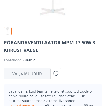
PÕRANDAVENTILAATOR MPM-17 50W 3
KIIRUST VALGE
Tootekood:
686812
VÄLJA MÜÜDUD
Vabandame, kuid teavitame teid, et soovitud toode on
hetkel suure nõudluse tõttu ajutiselt otsas. Siiski
pakume suurepäraseid alternatiive samast
tootekategooriast
, mis võivad teile sama palju rõõmu