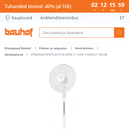
PÕRANDAVENTILAATOR MPM-17 50W 3 KIIRUST VALGE - Bau
02
12
15
59
Tuhanded tooted -40% (al 10€)
P
T
MIN
S
Kauplused
Äriklienditeenindus
ET
Ehituspood Bauhof
Elekter ja valgustus
Ventilatsioon
Ventilaatorid
PÕRANDAVENTILAATOR MPM-17 50W 3 KIIRUST VALGE