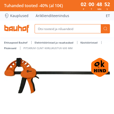
PITSKRUVI CLINT KIIRLUKUSTUV 600 MM - Bauhof has loade
02
00
48
52
Tuhanded tooted -40% (al 10€)
P
T
MIN
S
Kauplused
Äriklienditeenindus
ET
Ehituspood Bauhof
Elektritööriistad ja rauakaubad
Käsitööriistad
Pitskruvid
PITSKRUVI CLINT KIIRLUKUSTUV 600 MM