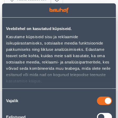
• Pitskruvi kiirlukustuv 600 mm.
• Tõhus ühe käega kasutatav pitskruvi, ergonoomilise
disainiga ning libisemisvastase käepidemega.
Veebilehel on kasutatud küpsiseid.
• Sooned "lõugades" võimaldavad fikseerida ka
Kasutame küpsiseid sisu ja reklaamide
ümaraid detaile.
isikupärastamiseks, sotsiaalse meedia funktsioonide
• 14-päevane tagastusõigus.
pakkumiseks ning liikluse analüüsimiseks. Edastame
teavet selle kohta, kuidas meie saiti kasutate, ka oma
Eeldatav kojuvedu 4,19 € al. 2-5 tööpäeva
sotsiaalse meedia, reklaami- ja analüüsipartneritele, kes
võivad seda kombineerida muu teabega, mida olete neile
Poest kätte, alates 08.08.2026
esitanud või mida nad on kogunud teiepoolse teenuste
kasutamise käigus.
Nõusoleku
Sarnased tooted
Vajalik
valik
SILUMISKELLU SUKI
PITSKRUV
600MM TERAS PUIDUST
KIIRLUK
Eelistused